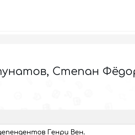
унатов, Степан Фёдо
епендентов Генри Вен.