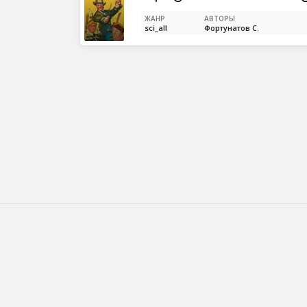
ЖАНР
АВТОРЫ
sci_all
Фортунатов С.