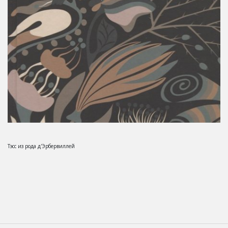
Тэсс из рода д'Эрбервиллей