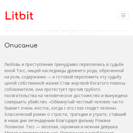
Описание
Любовь и преступление причудливо переплелись в судьбе
юной Тэсс, нищей наследницы древнего рода, обреченной
на роль содержанки — и готовой переломить эту судьбу
ценой собственной жизни! Став жертвой богатого повесы-
соблазнителя, она протестует против грубого
посягательства на человеческое достоинство и вынуждена
совершить убийство. «Обманутый честный человек часто
бывает очень жесток, когда с его глаз спадет пелена».
Классический роман о страсти, трагедии и утрате, ставший
в наши дни легендарным благодаря фильму Романа
Полански. Тэсс — веселая, скромная и нежная девушка.
Милая и привлекательная. Поруганная и загубленная.