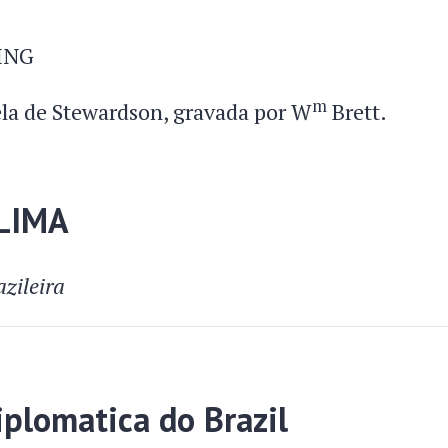
ING
m
la de Stewardson, gravada por W
Brett.
 LIMA
zileira
iplomatica do Brazil