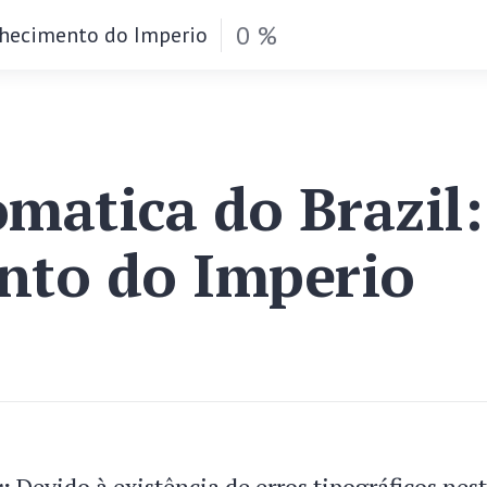
0 %
nhecimento do Imperio
omatica do Brazil:
nto do Imperio
:
Devido à existência de erros tipográficos nest