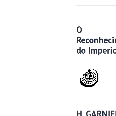
O
Reconhec
do Imperi
H. GARNIE