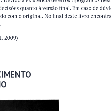
ecisões quanto à versão final. Em caso de dúvid
o com o original. No final deste livro encontrar
.
l. 2009)
CIMENTO
IO