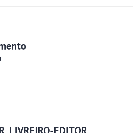
imento
o
R, LIVREIRO-EDITOR