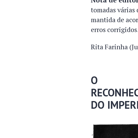
tomadas várias d
mantida de acord
erros corrigidos
Rita Farinha (Ju
O
RECONHE
DO IMPER