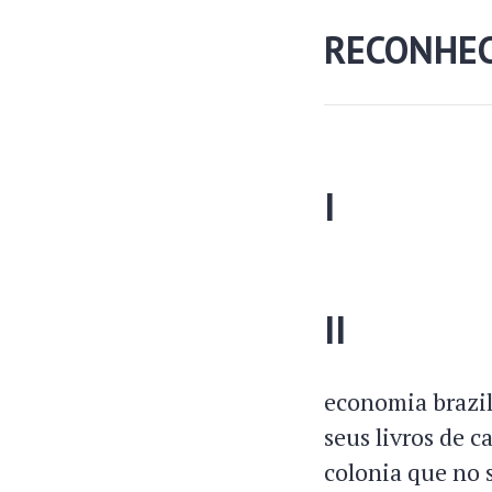
RECONHEC
I
II
economia brazile
seus livros de 
colonia que no 