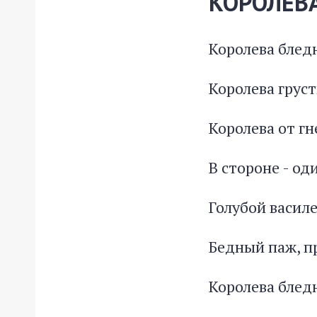
КОРОЛЕВ
Королева блед
Королева груст
Королева от гн
В стороне - од
Голубой василе
Бедный паж, п
Королева блед