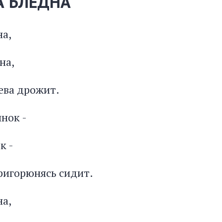
А БЛЕДНА
на,
на,
ева дрожит.
инок -
к -
ригорюнясь сидит.
на,