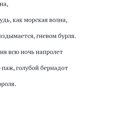
на,
удь, как морская волна,
вздымается, гневом бурля.
дня всю ночь напролет
паж, голубой бернадот
ороля.