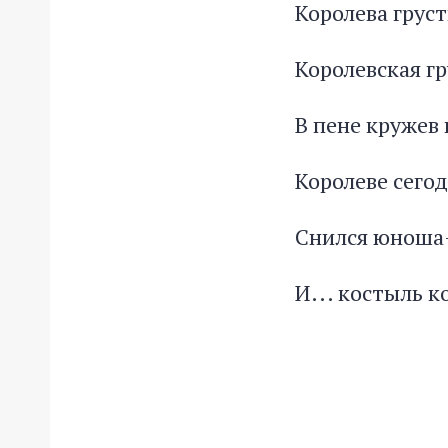
Королева груст
Королевская гр
В пене кружев 
Королеве сего
Снился юноша-
И... костыль к