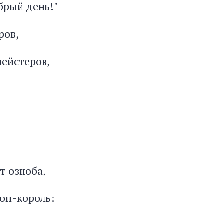
брый день!" -
ров,
ейстеров,
от озноба,
он-король: