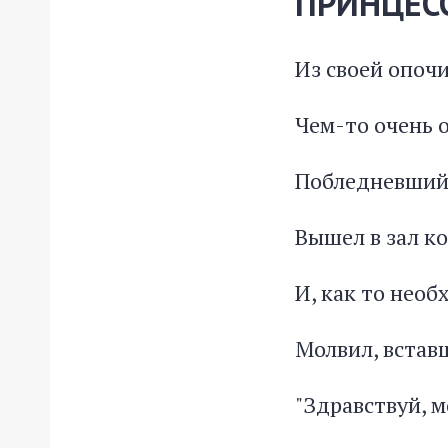
ПРИНЦЕС
Из своей опоч
Чем-то очень 
Побледневший
Вышел в зал ко
И, как то необ
Молвил, встав
"Здравствуй, 