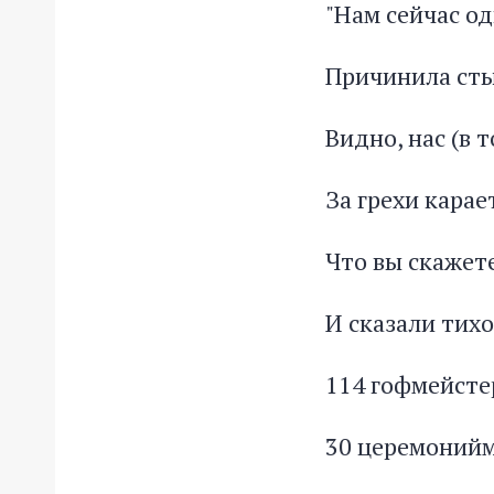
"Нам сейчас од
Причинила сты
Видно, нас (в 
За грехи карает
Что вы скажете
И сказали тихо
114 гофмейсте
30 церемонийм