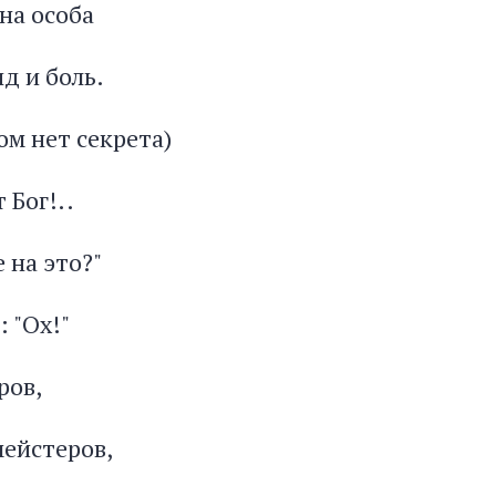
на особа
д и боль.
том нет секрета)
 Бог!..
 на это?"
: "Ох!"
ров,
ейстеров,