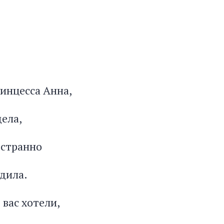
ринцесса Анна,
дела,
 странно
дила.
 вас хотели,