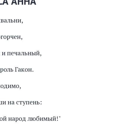
СА АННА
ивальни,
огорчен,
 и печальный,
роль Гакон.
ходимо,
ши на ступень:
мой народ любимый!"