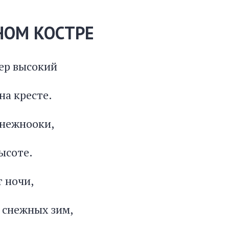
НОМ КОСТРЕ
тер высокий
на кресте.
снежнооки,
ысоте.
 ночи,
и снежных зим,