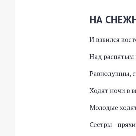
НА СНЕЖ
И взвился кос
Над распятым 
Равнодушны, 
Ходят ночи в в
Молодые ходят
Сестры - прях