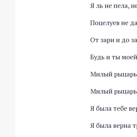
Я ль не пела, 
Поцелуев не д
От зари и до з
Будь и ты мое
Милый рыцарь,
Милый рыцарь
Я была тебе ве
Я была верна т