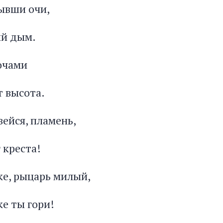
рывши очи,
ый дым.
очами
 высота.
вейся, пламень,
 креста!
ке, рыцарь милый,
е ты гори!