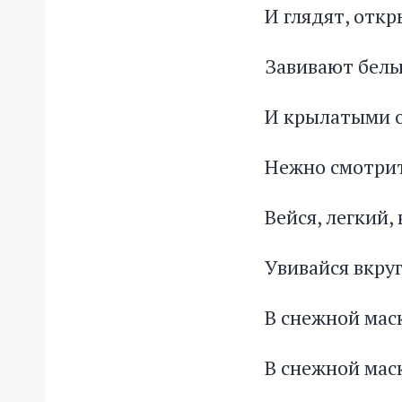
И глядят, отк
Завивают бел
И крылатыми 
Нежно смотрит
Вейся, легкий, 
Увивайся вкруг
В снежной мас
В снежной маск