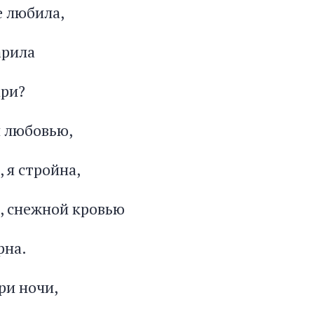
не любила,
арила
ари?
й любовью,
 я стройна,
, снежной кровью
рна.
ри ночи,