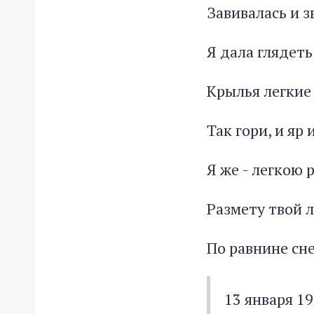
Завивалась и з
Я дала глядеть
Крылья легкие 
Так гори, и яр 
Я же - легкою 
Размету твой 
По равнине сн
13 января 1