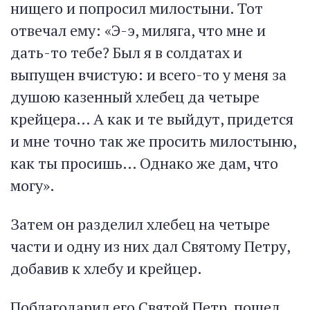
нищего и попросил милостыни. Тот
отвечал ему: «Э-э, миляга, что мне и
дать-то тебе? Был я в солдатах и
выпущен вчистую: и всего-то у меня за
душою казенный хлебец да четыре
крейцера… А как и те выйдут, придется
и мне точно так же просить милостыню,
как ты просишь… Однако же дам, что
могу».
Затем он разделил хлебец на четыре
части и одну из них дал Святому Петру,
добавив к хлебу и крейцер.
Поблагодарил его Святой Петр, пошел