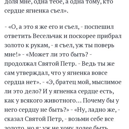
доля мне, одна тебе, а одна тому, кто
сердце ягненка съел».
- «О, а это я же его и съел, - поспешил
ответить Весельчак и поскорее прибрал
золото к рукам, - я съел, уж ты поверь
мне!» - «Может ли это быть? -
продолжал Святой Петр. - Ведь ты же
сам утверждал, что у ягненка вовсе
сердца нет». - «Э, братец мой, мыслимое
ли это дело? И у ягненка сердце есть,
как у всякого животного… Почему бы у
него сердцу не быть?» - «Ну, ладно же, -
сказал Святой Петр, - возьми себе все
золото, но я; уж не хочу долее быть