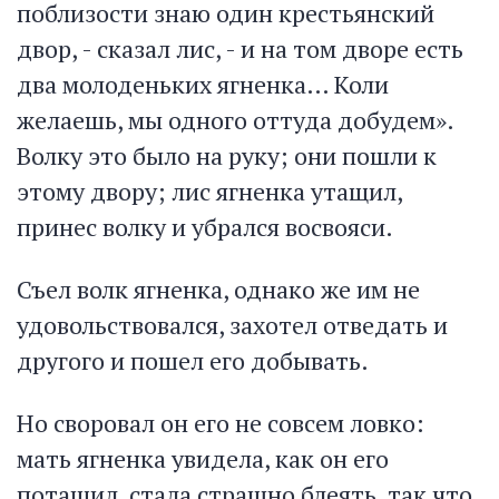
поблизости знаю один крестьянский
двор, - сказал лис, - и на том дворе есть
два молоденьких ягненка… Коли
желаешь, мы одного оттуда добудем».
Волку это было на руку; они пошли к
этому двору; лис ягненка утащил,
принес волку и убрался восвояси.
Съел волк ягненка, однако же им не
удовольствовался, захотел отведать и
другого и пошел его добывать.
Но своровал он его не совсем ловко:
мать ягненка увидела, как он его
потащил, стала страшно блеять, так что