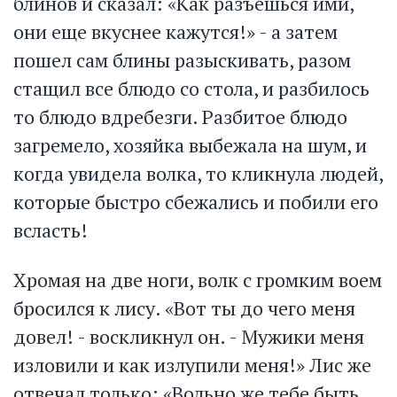
блинов и сказал: «Как разъешься ими,
они еще вкуснее кажутся!» - а затем
пошел сам блины разыскивать, разом
стащил все блюдо со стола, и разбилось
то блюдо вдребезги. Разбитое блюдо
загремело, хозяйка выбежала на шум, и
когда увидела волка, то кликнула людей,
которые быстро сбежались и побили его
всласть!
Хромая на две ноги, волк с громким воем
бросился к лису. «Вот ты до чего меня
довел! - воскликнул он. - Мужики меня
изловили и как излупили меня!» Лис же
отвечал только: «Вольно же тебе быть