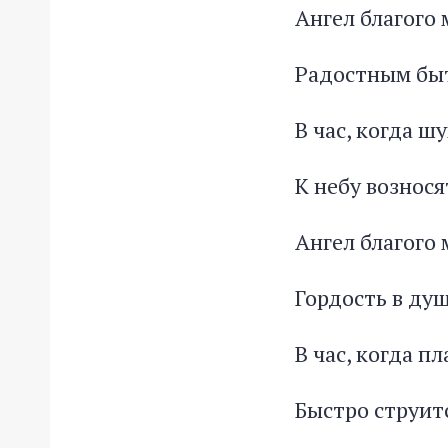
Ангел благого 
Радостным бы
В час, когда ш
К небу вознося
Ангел благого 
Гордость в ду
В час, когда п
Быстро струитс