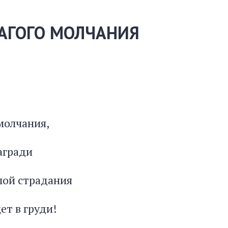
ЛАГОГО МОЛЧАНИЯ
молчания,
агради
илой страдания
ет в груди!