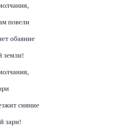
молчания,
ам повели
ьнет обаяние
 земли!
молчания,
ори
резжит сияние
й зари!