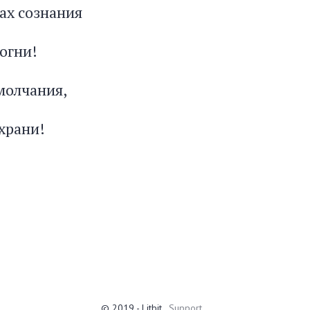
ах сознания
огни!
молчания,
храни!
© 2019 - Litbit
Support