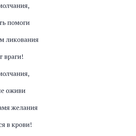
молчания,
ть помоги
ум ликования
т враги!
молчания,
ше оживи
ламя желания
я в крови!