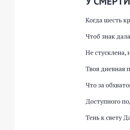
У СМЕРТИ
Когда шесть кр
Чтоб знак дал
Не стусклена, 
Твоя дневная п
Что за обхвато
Доступного по
Тень к свету Д