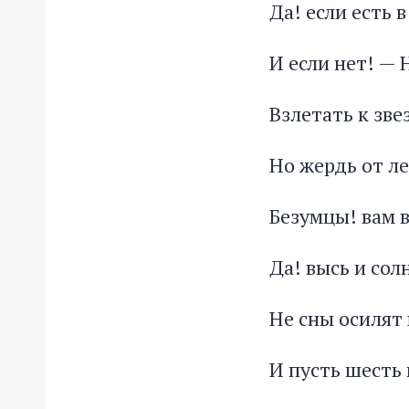
Да! если есть 
И если нет! —
Взлетать к зве
Но жердь от л
Безумцы! вам в
Да! высь и сол
Не сны осилят
И пусть шесть