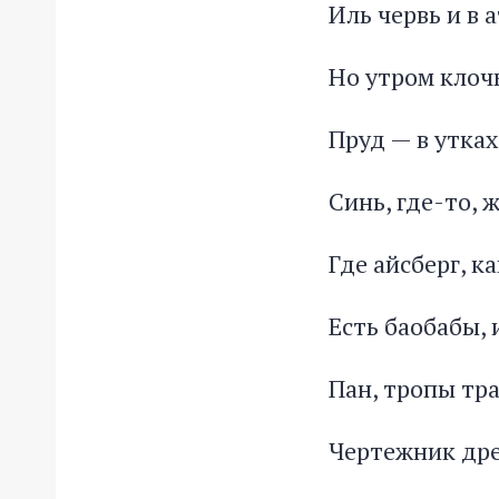
Иль червь и в 
Но утром клоч
Пруд — в утках
Синь, где-то, 
Где айсберг, к
Есть баобабы,
Пан, тропы тр
Чертежник др