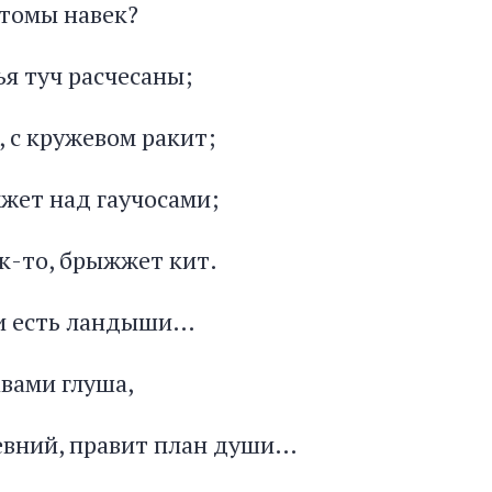
атомы навек?
ья туч расчесаны;
, с кружевом ракит;
жжет над гаучосами;
ак-то, брыжжет кит.
 и есть ландыши…
авами глуша,
евний, правит план души…