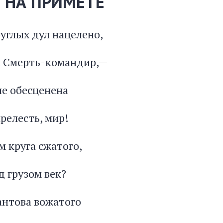
 НА ПРИМЕТЕ
углых дул нацелено,
а Смерть-командир,—
не обесценена
релесть, мир!
м круга сжатого,
д грузом век?
антова вожатого