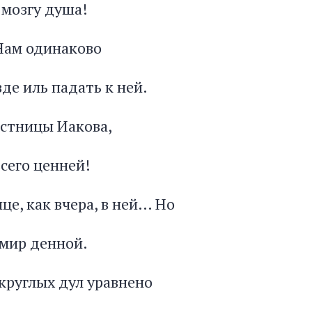
в мозгу душа!
 Нам одинаково
зде иль падать к ней.
естницы Иакова,
сего ценней!
нце, как вчера, в ней… Но
 мир денной.
 круглых дул уравнено