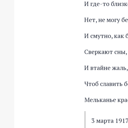
И где-то близк
Нет, не могу б
И смутно, как
Сверкают сны,
И втайне жаль,
Чтоб славить 
Мельканье кра
3 марта 191