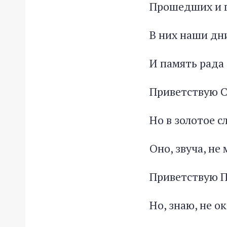
Прошедших и г
В них наши дни
И память рада
Приветствую С
Но в золотое с
Оно, звуча, не
Приветствую 
Но, знаю, не о