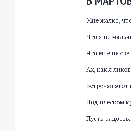
В МАРТО
Мне жалко, что
Что я не маль
Что мне не све
Ах, как я лико
Встречая этот 
Под плеском к
Пусть радость