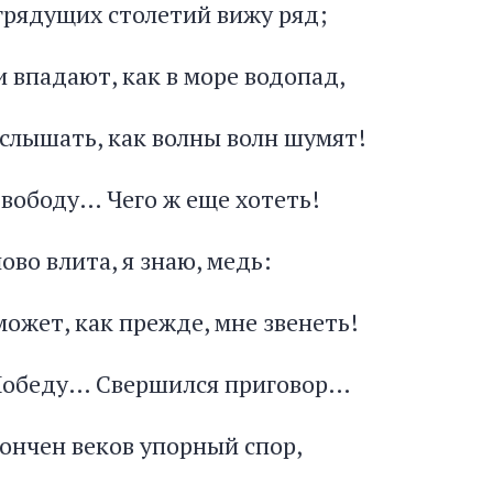
рядущих столетий вижу ряд;
 впадают, как в море водопад,
 слышать, как волны волн шумят!
вободу… Чего ж еще хотеть!
лово влита, я знаю, медь:
 может, как прежде, мне звенеть!
Победу… Свершился приговор…
кончен веков упорный спор,