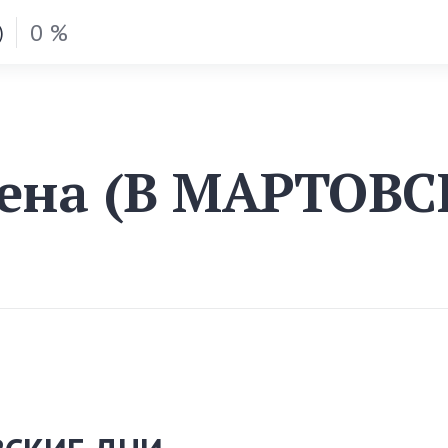
0 %
)
мена (В МАРТОВ