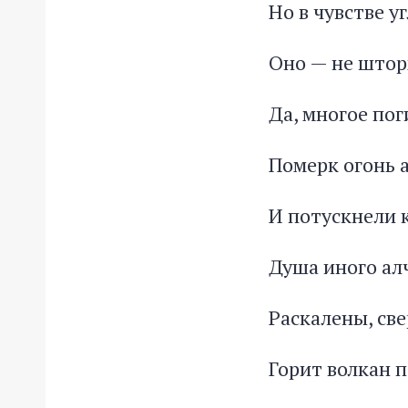
Но в чувстве у
Оно — не шторм
Да, многое пог
Померк огонь а
И потускнели к
Душа иного ал
Раскалены, св
Горит волкан 