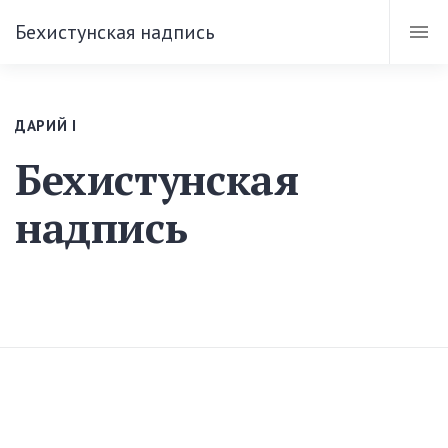
Бехистунская надпись
ДАРИЙ I
Бехистунская
надпись