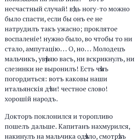
несчастный случай! вѣдь ногу-то можно
было спасти, если бы онъ ее не
натрудилъ такъ ужасно; проклятое
воспаленіе! нужно было, во чтобы то ни
стало, ампутацію... О, но... Молодецъ
мальчикъ, увѣряю васъ, ни вскрикнулъ, ни
слезинки не выронилъ! Есть чѣмъ
погордиться: вотъ каковы наши
итальянскія дѣти! честное слово!
хорошій народъ.
Докторъ поклонился и торопливо
пошелъ дальше. Капитанъ нахмурился,
накинулъ на мальчика одѣяло, смотрѣлъ