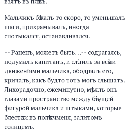
взятъ въ плѣнъ.
Мальчикъ бѣжалъ то скоро, то уменьшалъ
шаги, прихрамывалъ, иногда
спотыкался, останавливался.
-- Раненъ, можетъ быть...-- содрагаясь,
подумалъ капитанъ, и слѣдилъ за всѣми
движеніями мальчика, ободрялъ его,
кричалъ, какъ будто тотъ могъ слышать.
Лихорадочно, ежеминутно, мѣрялъ онъ
глазами пространство между бѣгущей
фигурой мальчика и штыками, которые
блестѣли въ полѣ ячменя, залитомъ
солнцемъ.