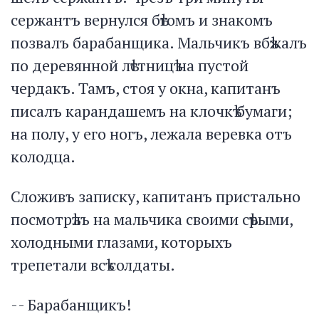
сержантъ вернулся бѣгомъ и знакомъ
позвалъ барабанщика. Мальчикъ вбѣжалъ
по деревянной лѣстницѣ на пустой
чердакъ. Тамъ, стоя у окна, капитанъ
писалъ карандашемъ на клочкѣ бумаги;
на полу, у его ногъ, лежала веревка отъ
колодца.
Сложивъ записку, капитанъ пристально
посмотрѣлъ на мальчика своими сѣрыми,
холодными глазами, которыхъ
трепетали всѣ солдаты.
-- Барабанщикъ!