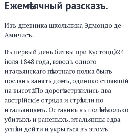
Ежемѣсячный разсказъ.
Изъ дневника школьника Эдмондо де-
Амичисъ.
Въ первый день битвы при Кустоццѣ, 24
іюля 1848 года, взводъ одного
итальянскаго пѣхотнаго полка былъ
посланъ занять домъ, одиноко стоявшій
на высотѣ. По дорогѣ встрѣтились два
австрійскіе отряда и стрѣляли по
итальянцамъ. Оставивъ въ полѣ нѣсколько
убитыхъ и раненыхъ, итальянцы едва
успѣли дойти и укрыться въ этомъ