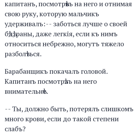
капитанъ, посмотрѣвъ на него и отнимая
свою руку, которую мальчикъ
удерживалъ:-- заботься лучше о своей
бѣдѣ, раны, даже легкія, если къ нимъ
относиться небрежно, могутъ тяжело
разболѣться.
Барабанщикъ покачалъ головой.
Капитанъ посмотрѣлъ на него
внимательнѣе.
-- Ты, должно быть, потерялъ слишкомъ
много крови, если до такой степени
слабъ?