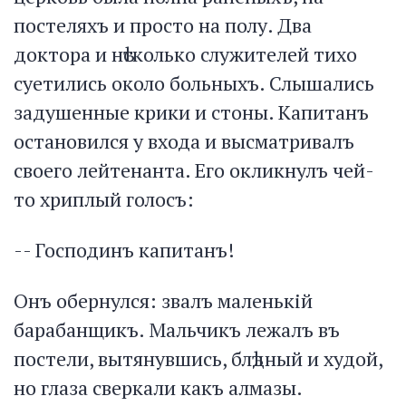
постеляхъ и просто на полу. Два
доктора и нѣсколько служителей тихо
суетились около больныхъ. Слышались
задушенные крики и стоны. Капитанъ
остановился у входа и высматривалъ
своего лейтенанта. Его окликнулъ чей-
то хриплый голосъ:
-- Господинъ капитанъ!
Онъ обернулся: звалъ маленькій
барабанщикъ. Мальчикъ лежалъ въ
постели, вытянувшись, блѣдный и худой,
но глаза сверкали какъ алмазы.