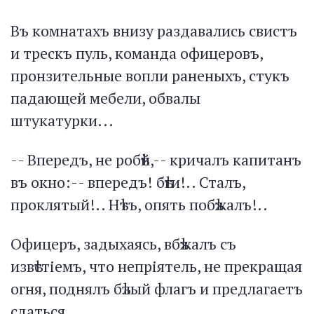
Въ комнатахъ внизу раздавались свистъ
и трескъ пуль, команда офицеровъ,
пронзительные вопли раненыхъ, стукъ
падающей мебели, обвалы
штукатурки...
-- Впередъ, не робѣй,-- кричалъ капитанъ
въ окно:-- впередъ! бѣги!.. Сталъ,
проклятый!.. Нѣтъ, опять побѣжалъ!..
Офицеръ, задыхаясь, вбѣжалъ съ
извѣстіемъ, что непріятель, не прекращая
огня, поднялъ бѣлый флагъ и предлагаетъ
сдаться.