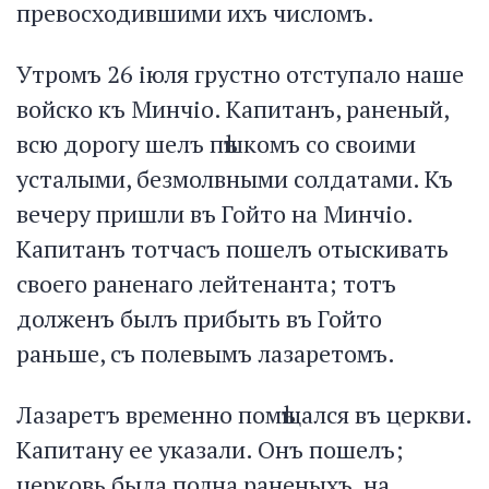
превосходившими ихъ числомъ.
Утромъ 26 іюля грустно отступало наше
войско къ Минчіо. Капитанъ, раненый,
всю дорогу шелъ пѣшкомъ со своими
усталыми, безмолвными солдатами. Къ
вечеру пришли въ Гойто на Минчіо.
Капитанъ тотчасъ пошелъ отыскивать
своего раненаго лейтенанта; тотъ
долженъ былъ прибыть въ Гойто
раньше, съ полевымъ лазаретомъ.
Лазаретъ временно помѣщался въ церкви.
Капитану ее указали. Онъ пошелъ;
церковь была полна раненыхъ, на