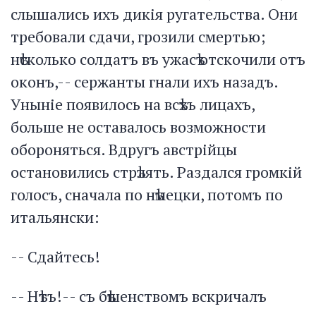
слышались ихъ дикія ругательства. Они
требовали сдачи, грозили смертью;
нѣсколько солдатъ въ ужасѣ отскочили отъ
оконъ,-- сержанты гнали ихъ назадъ.
Уныніе появилось на всѣхъ лицахъ,
больше не оставалось возможности
обороняться. Вдругъ австрійцы
остановились стрѣлять. Раздался громкій
голосъ, сначала по нѣмецки, потомъ по
итальянски:
-- Сдайтесь!
-- Нѣтъ!-- съ бѣшенствомъ вскричалъ