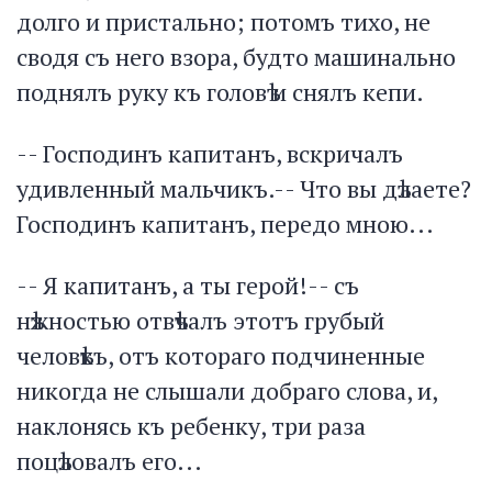
долго и пристально; потомъ тихо, не
сводя съ него взора, будто машинально
поднялъ руку къ головѣ и снялъ кепи.
-- Господинъ капитанъ, вскричалъ
удивленный мальчикъ.-- Что вы дѣлаете?
Господинъ капитанъ, передо мною...
-- Я капитанъ, а ты герой!-- съ
нѣжностью отвѣчалъ этотъ грубый
человѣкъ, отъ котораго подчиненные
никогда не слышали добраго слова, и,
наклонясь къ ребенку, три раза
поцѣловалъ его...