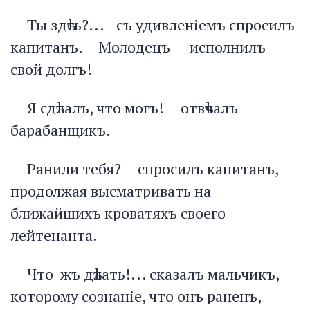
-- Ты здѣсь?... - съ удивленіемъ спросилъ
капитанъ.-- Молодецъ -- исполнилъ
свой долгъ!
-- Я сдѣлалъ, что могъ!-- отвѣчалъ
барабанщикъ.
-- Ранили тебя?-- спросилъ капитанъ,
продолжая высматривать на
ближайшихъ кроватяхъ своего
лейтенанта.
-- Что-жъ дѣлать!... сказалъ мальчикъ,
которому сознаніе, что онъ раненъ,