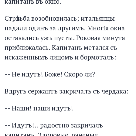
капитанъ въ окно.
Стрѣльба возобновилась; итальянцы
падали одинъ за другимъ. Многія окна
оставались ужъ пусты. Роковая минута
приближалась. Капитанъ метался съ
искаженнымъ лицомъ и бормоталъ:
-- Не идутъ! Боже! Скоро ли?
Вдругъ сержантъ закричалъ съ чердака:
-- Наши! наши идутъ!
-- Идутъ!.. радостно закричалъ
капитанъ. Здоровые, раненые,