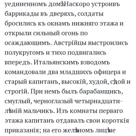
уединенномъ домѣ. Наскоро устроивъ
баррикады въ дверяхъ, солдаты
бросились къ окнамъ нижняго этажа и
открыли сильный огонь по
осаждающимъ. Австрійцы выстроились
полукругомъ и тихо подвигались
впередъ. Итальянскимъ взводомъ
командовали два младшихъ офицера и
старый капитанъ, высокій, худой, сѣдой и
строгій. При немъ былъ барабанщикъ,
смуглый, черноглазый четырнадцати-
лѣтній мальчикъ. Изъ комнаты перваго
этажа капитанъ отдавалъ свои короткія
приказанія; на его желѣзномъ лицѣ не