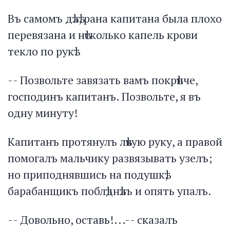
Въ самомъ дѣлѣ, рана капитана была плохо
перевязана и нѣсколько капель крови
текло по рукѣ.
-- Позвольте завязать вамъ покрѣпче,
господинъ капитанъ. Позвольте, я въ
одну минуту!
Капитанъ протянулъ лѣвую руку, а правой
помогалъ мальчику развязывать узелъ;
но приподнявшись на подушкѣ,
барабанщикъ поблѣднѣлъ и опять упалъ.
-- Довольно, оставь!...-- сказалъ