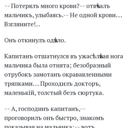
-- Потерялъ много крови?-- отвѣчалъ
мальчикъ, улыбаясь.-- Не одной крови...
Взгляните!..
Онъ откинулъ одѣяло.
Капитанъ отшатнулся въ ужасѣ: лѣвая нога
мальчика была отнята; безобразный
отрубокъ замотанъ окрававленными
тряпками... Проходилъ докторъ,
маленькій, толстый безъ сюртука.
-- А, господинъ капитанъ,--
проговорилъ онъ быстро, знакомъ
показывая на мальчика:-- вотъ