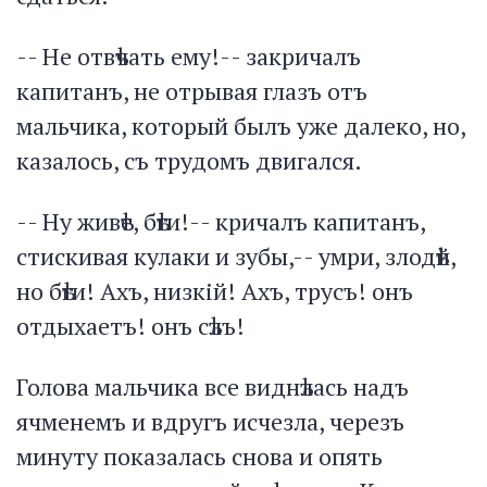
-- Не отвѣчать ему!-- закричалъ
капитанъ, не отрывая глазъ отъ
мальчика, который былъ уже далеко, но,
казалось, съ трудомъ двигался.
-- Ну живѣе, бѣги!-- кричалъ капитанъ,
стискивая кулаки и зубы,-- умри, злодѣй,
но бѣги! Ахъ, низкій! Ахъ, трусъ! онъ
отдыхаетъ! онъ сѣлъ!
Голова мальчика все виднѣлась надъ
ячменемъ и вдругъ исчезла, черезъ
минуту показалась снова и опять