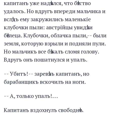
капитанъ уже надѣялся, что бѣгство
удалось. Но вдругъ впереди мальчика и
вслѣдъ ему закружились маленькіе
клубочки пыли: австрійцы увидѣли
бѣглеца. Клубочки, облачка пыли,-- были
земля, которую взрыли и подняли пули.
Но мальчикъ все бѣжалъ сломя голову.
Вдругъ онъ пошатнулся и упалъ.
-- Убитъ!-- заревѣлъ капитанъ, но
барабанщикъ вскочилъ на ноги.
-- А, только упалъ!...
Капитанъ вздохнулъ свободнѣе.