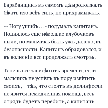
Барабанщикъ въ самомъ дѣлѣ продолжалъ
бѣжать изо всѣхъ силъ, но прихрамывалъ.
-- Ногу ушибъ... - подумалъ капитанъ.
Поднялось еще нѣсколько клубочковъ
пыли, но мальчикъ былъ ужъ далеко, въ
безопасности. Капитанъ обрадовался, и
въ волненіи все продолжалъ смотрѣть.
Теперь все зависѣло отъ времени; если
мальчикъ не успѣетъ въ пору извѣстить
своихъ,-- тѣхъ, что стоятъ въ долинѣ; если
не явится немедленная помощь, весь
отрядъ будетъ перебитъ, а капитанъ