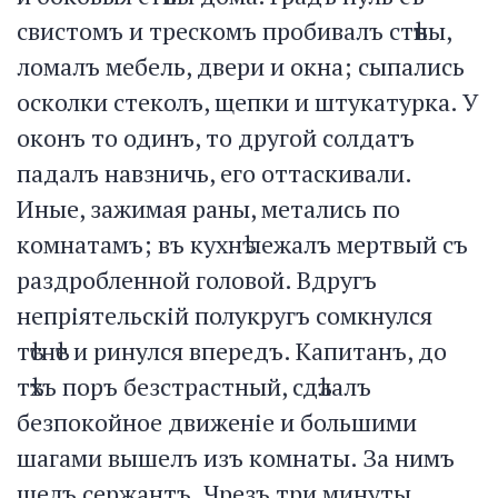
свистомъ и трескомъ пробивалъ стѣны,
ломалъ мебель, двери и окна; сыпались
осколки стеколъ, щепки и штукатурка. У
оконъ то одинъ, то другой солдатъ
падалъ навзничь, его оттаскивали.
Иные, зажимая раны, метались по
комнатамъ; въ кухнѣ лежалъ мертвый съ
раздробленной головой. Вдругъ
непріятельскій полукругъ сомкнулся
тѣснѣе и ринулся впередъ. Капитанъ, до
тѣхъ поръ безстрастный, сдѣлалъ
безпокойное движеніе и большими
шагами вышелъ изъ комнаты. За нимъ
шелъ сержантъ. Чрезъ три минуты