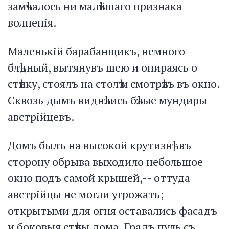
замѣчалось ни малѣйшаго признака
волненія.
Маленькій барабанщикъ, немного
блѣдный, вытянувъ шею и опираясь о
стѣнку, стоялъ на столѣ и смотрѣлъ въ окно.
Сквозь дымъ виднѣлись бѣлые мундиры
австрійцевъ.
Домъ былъ на высокой крутизнѣ; въ
сторону обрыва выходило небольшое
окно подъ самой крышей,-- оттуда
австрійцы не могли угрожать;
открытыми для огня оставались фасадъ
и боковыя стѣны дома. Градъ пуль съ