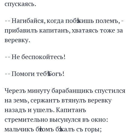
спускаясь.
-- Нагибайся, когда побѣжишь полемъ, -
прибавилъ капитанъ, хватаясь тоже за
веревку.
-- Не беcпокойтесь!
-- Помоги тебѣ Богъ!
Черезъ минуту барабанщикъ спустился
на земь, сержантъ втянулъ веревку
назадъ и ушелъ. Капитанъ
стремительно высунулся въ окно:
мальчикъ бѣгомъ бѣжалъ съ горы;