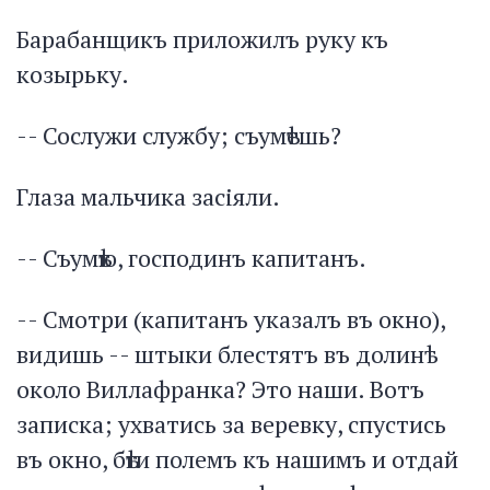
Барабанщикъ приложилъ руку къ
козырьку.
-- Сослужи службу; съумѣешь?
Глаза мальчика засіяли.
-- Съумѣю, господинъ капитанъ.
-- Смотри (капитанъ указалъ въ окно),
видишь -- штыки блестятъ въ долинѣ
около Виллафранка? Это наши. Вотъ
записка; ухватись за веревку, спустись
въ окно, бѣги полемъ къ нашимъ и отдай