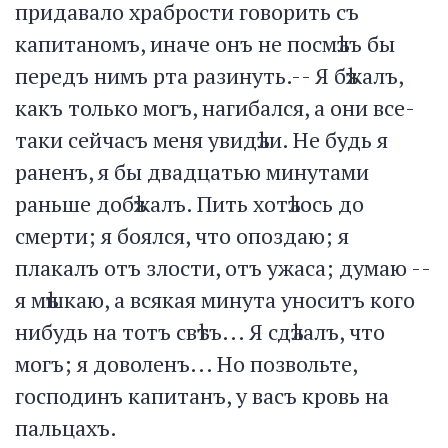
придавало храбрости говорить съ
капитаномъ, иначе онъ не посмѣлъ бы
передъ нимъ рта разинуть.-- Я бѣжалъ,
какъ только могъ, нагибался, а они все-
таки сейчасъ меня увидѣли. Не будь я
раненъ, я бы двадцатью минутами
раньше добѣжалъ. Пить хотѣлось до
смерти; я боялся, что опоздаю; я
плакалъ отъ злости, отъ ужаса; думаю --
я мѣшкаю, а всякая минута уноситъ кого
нибудь на тотъ свѣтъ... Я сдѣлалъ, что
могъ; я доволенъ... Но позвольте,
господинъ капитанъ, у васъ кровь на
пальцахъ.