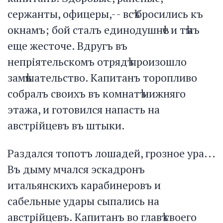
сержанты, офицеры,-- всѣ бросились къ
окнамъ; бой сталъ единодушнѣе и тѣмъ
еще жесточе. Вдругъ въ
непріятельскомъ отрядѣ произошло
замѣшательство. Капитанъ торопливо
собралъ своихъ въ комнатѣ нижняго
этажа, и готовился напасть на
австрійцевъ въ штыки.
Раздался топотъ лошадей, грозное ура...
Въ дыму мчался эскадронъ
итальянскихъ карабинеровъ и
сабельные удары сыпались на
австрійцевъ. Капитанъ во главѣ своего