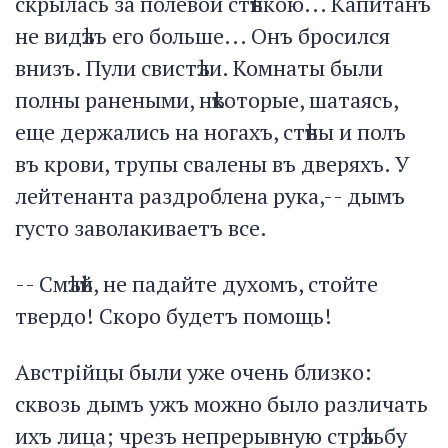
скрылась за полевой стѣнкою... Капитанъ
не видѣлъ его больше... Онъ бросился
внизъ. Пули свистѣли. Комнаты были
полны ранеными, нѣкоторые, шатаясь,
еще держались на ногахъ, стѣны и полъ
въ крови, трупы свалены въ дверяхъ. У
лейтенанта раздроблена рука,-- дымъ
густо заволакиваетъ все.
-- Смѣлѣй, не падайте духомъ, стойте
твердо! Скоро будетъ помощь!
Австрійцы были уже очень близко:
сквозь дымъ ужъ можно было различать
ихъ лица; чрезъ непрерывную стрѣльбу