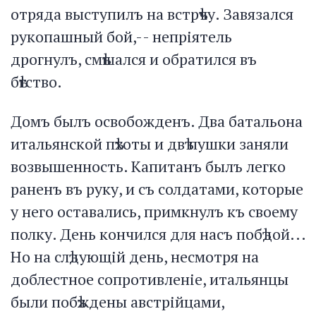
отряда выступилъ на встрѣчу. Завязался
рукопашный бой,-- непріятель
дрогнулъ, смѣшался и обратился въ
бѣгство.
Домъ былъ освобожденъ. Два батальона
итальянской пѣхоты и двѣ пушки заняли
возвышенность. Капитанъ былъ легко
раненъ въ руку, и съ солдатами, которые
у него оставались, примкнулъ къ своему
полку. День кончился для насъ побѣдой...
Но на слѣдующій день, несмотря на
доблестное сопротивленіе, итальянцы
были побѣждены австрійцами,