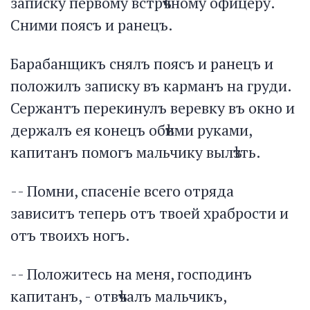
записку первому встрѣчному офицеру.
Сними поясъ и ранецъ.
Барабанщикъ снялъ поясъ и ранецъ и
положилъ записку въ карманъ на груди.
Сержантъ перекинулъ веревку въ окно и
держалъ ея конецъ обѣими руками,
капитанъ помогъ мальчику вылѣзть.
-- Помни, спасеніе всего отряда
зависитъ теперь отъ твоей храбрости и
отъ твоихъ ногъ.
-- Положитесь на меня, господинъ
капитанъ, - отвѣчалъ мальчикъ,