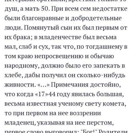
душ, а мать 50. При всем сем недостатке
были благонравные и добродетельные
люди. Помянутый сын их был первым от
их брака; в младенчестве был весьма
мал, слаб и сух, так что, по тогдашнему в
том краю непросвещению и обычаю
народному, должно было его запекать в
хлебе, дабы получил он сколько-нибудь
живности. «…» Примечания достойно,
что когда «17»44 году явилась большая,
весьма известная ученому свету комета,
то при первом на нее воззрении
младенец, указывая на нее перстом,
первое слово выговорил: "Бог!" Родители