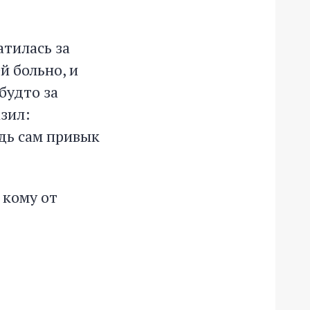
атилась за
й больно, и
будто за
азил:
едь сам привык
 кому от