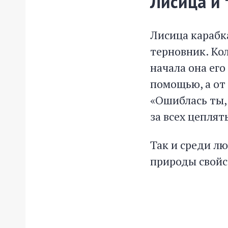
Лисица и
Лисица карабка
терновник. Кол
начала она его
помощью, а от 
«Ошиблась ты, 
за всех цеплят
Так и среди л
природы свойс