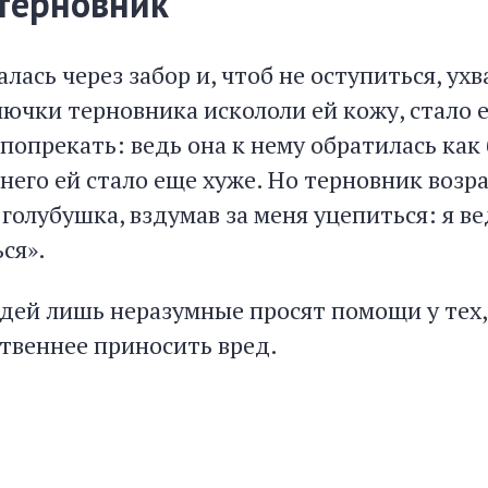
 терновник
лась через забор и, чтоб не оступиться, ухв
ючки терновника искололи ей кожу, стало е
 попрекать: ведь она к нему обратилась как 
него ей стало еще хуже. Но терновник возр
голубушка, вздумав за меня уцепиться: я в
ься».
юдей лишь неразумные просят помощи у тех,
твеннее приносить вред.