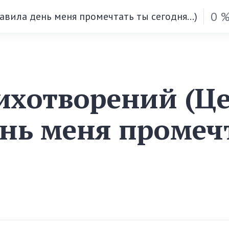
0 
вила день меня промечтать ты сегодня...)
ихотворений (Ц
ень меня промеч