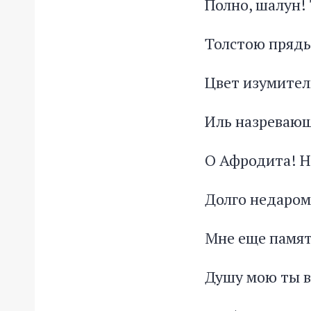
Полно, шалун!
Толстою прядью
Цвет изумител
Иль назревающ
О Афродита! Н
Долго недаром
Мне еще памят
Душу мою ты в