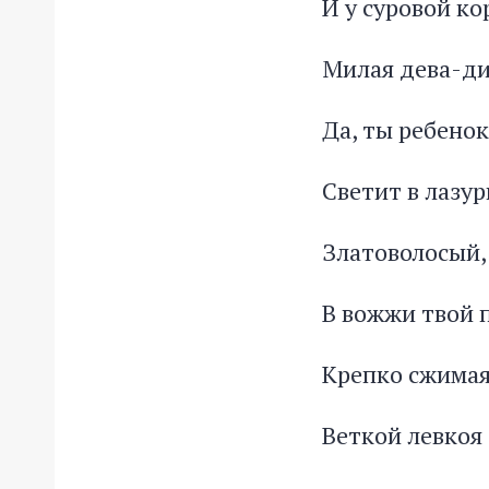
И у суровой ко
Милая дева-ди
Да, ты ребено
Светит в лазур
Златоволосый, 
В вожжи твой п
Крепко сжимая
Веткой левкоя 