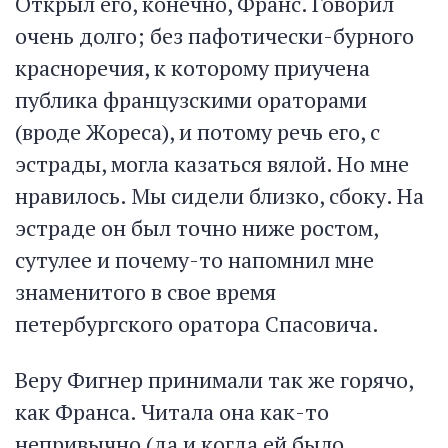
Открыл его, конечно, Франс. Говорил
очень долго; без пафотически-бурного
красноречия, к которому приучена
публика французскими ораторами
(вроде Жореса), и потому речь его, с
эстрады, могла казаться вялой. Но мне
нравилось. Мы сидели близко, сбоку. На
эстраде он был точно ниже ростом,
сутулее и почему-то напомнил мне
знаменитого в свое время
петербургского оратора Спасовича.
Веру Фигнер принимали так же горячо,
как Франса. Читала она как-то
непривычно (да и когда ей было