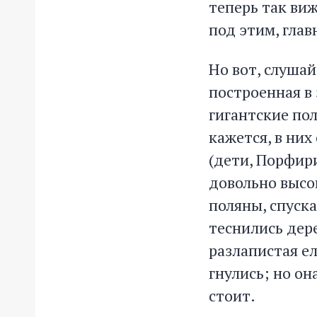
теперь так виж
под этим, глав
Но вот, слушай
построенная в 
гигантские по
кажется, в них
(дети, Порфири
довольно высо
поляны, спуска
теснились дере
разлапистая ел
гнулись; но он
стоит.