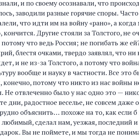
нали, и по своему осознавали, что происход
лось, заводили разные горячие споры. Часто
лели, что идти им на войну «рано», а когд
, кончится. Другие стояли за Толстого, не о
потому что ведь Россия; не погибать же ей
ий, блестя очками, твердо заявлял, что ни
дет, и не из-за Толстого, а потому что вой
туру вообще и науку в частности. Все это 
 конечно, потому что никто из нас войны не
. Не отвлеченно было у нас одно это — нико
те дни, радостное веселье, не совсем даже
рудно объяснить… похоже на то, как если б
 любимый, сделал нам, уезжая, последний и
арок. Вы не поймете, и мы тогда не понима