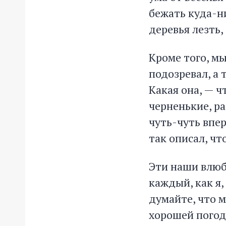
бежать куда-ни
деревья лезть,
Кроме того, мы
подозревал, а 
Какая она, — чт
черненькие, р
чуть-чуть впер
так описал, чт
Эти наши влюб
каждый, как я,
думайте, что 
хорошей погод