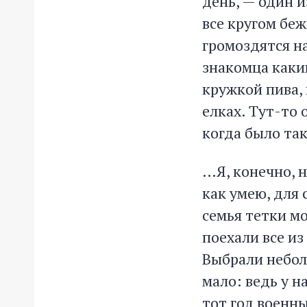
день, — один 
все кругом бе
громоздятся на
знакомца каки
кружкой пива, 
елках. Тут-то 
когда было так
…Я, конечно, н
как умею, для 
семья тетки мо
поехали все из
Выбрали небол
мало: ведь у на
тот год военны