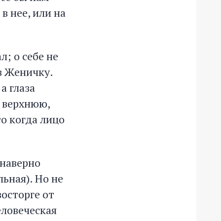
в нее, или на
л; о себе не
 в Женичку.
а глаза
у верхнюю,
то когда лицо
(наверно
льная). Но не
восторге от
еловеческая