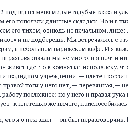
 поднял на меня милые голубые глаза и улы
м его поползли длинные складки. Но и в ни
всем его тихом, отнюдь не печальном, лице: 
милое» и не подберешь. Мы встречались с э
черам, в небольшом парижском кафе. И я ка
отя разговаривали мы не много, и я почти ни
 он живет где-то в комнатке, неподалеку, что
м инвалидном учреждении, — плетет корзин
то правой ноги у него нет, — деревянная, — 
, работу посложнее: но у него и правая рука
ует; к плетенью же ничего, приспособилась
и, что я о нем знал — он был неразговорчив. 