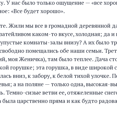
у. У нас было только ощущение — «все хоро
ное: «Все будет хорошо».
те. Жили мы все в громадной деревянной д
затейливом каком-то вкусе, холодная; да и
лупустые комнаты-залы внизу? А их было т
 свободно помещались обе наши семьи. Трет
й, моя Женичка), там было теплее. Дача ст
кой горушке; эта горушка, в виде широкой
лась вниз, к забору, к белой тихой улочке. 
вья; а на поляне — только одна, высокая-вы
ь. Темно-сизые ветви ее, отяжеленные снег
а была царственно пряма и как будто радова