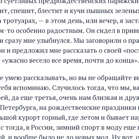
из суетливых предрождественских парижских
жит, спешит, блестит и кучи пышных зелены
 тротуарах, — в этом день, или вечер, я зас
м-то особенно радостным. Он сидел в привы
и сразу мне улыбнулся. Мы заговорили о пра
он и предложил мне рассказать о своей «пос
 «ужасно весело все время, почти до конца
е умею рассказывать, но вы не обращайте вн
себя вспоминаю. Случилось тогда, что мы, в
ей, да еще третья, очень нам близкая и дру
 Петербурга, на рождественские праздники 
ьшой курорт горный, где летом и бывает на
с тогда, в России, зимний спорт в моду еще 
й, и вообще было не до новых мод. Ну вот,