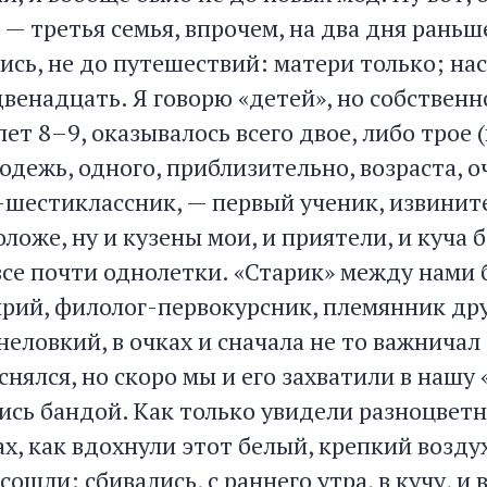
, — третья семья, впрочем, на два дня раньш
ись, не до путешествий: матери только; нас
венадцать. Я говорю «детей», но собственно
лет 8–9, оказывалось всего двое, либо трое 
одежь, одного, приблизительно, возраста, о
-шестиклассник, — первый ученик, извините
оже, ну и кузены мои, и приятели, и куча 
все почти однолетки. «Старик» между нами 
рий, филолог-первокурсник, племянник др
неловкий, в очках и сначала не то важничал
теснялся, но скоро мы и его захватили в нашу
ись бандой. Как только увидели разноцвет
ах, как вдохнули этот белый, крепкий воздух
сошли: сбивались, с раннего утра, в кучу, и 