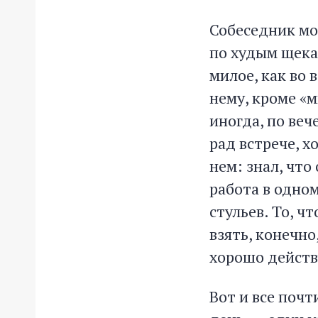
Собеседник мой
по худым щека
милое, как во 
нему, кроме «
иногда, по ве
рад встрече, х
нем: знал, что
работа в одно
стульев. То, ч
взять, конечно
хорошо действ
Вот и все почт