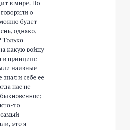
ит в мире. По
 говорили о
а можно будет —
чень, однако,
? Только
 на какую войну
на в принципе
были наивные
 знал и себе ее
гда нас не
 обыкновенное;
 кто-то
 самый
ли, это я