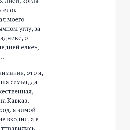
 дней, когда
х елок
тал моего
чном углу, за
зднике, о
ледней елке»,
»…
имания, это я,
аша семья, да
жественная,
на Кавказ.
род, а зимой —
не входил, а в
 отправились