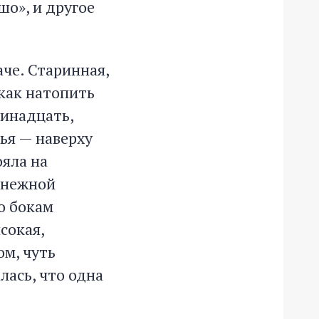
шо», и другое
аче. Старинная,
 как натопить
ринадцать,
ья — наверху
ояла на
 снежной
По бокам
сокая,
ом, чуть
лась, что одна