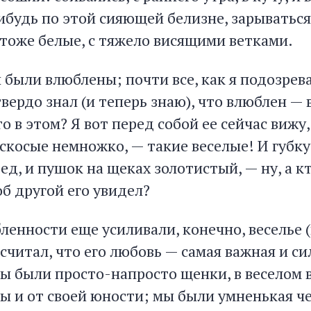
будь по этой сияющей белизне, зарываться 
 тоже белые, с тяжело висящими ветками.
 были влюблены; почти все, как я подозрева
твердо знал (и теперь знаю), что влюблен —
о в этом? Я вот перед собой ее сейчас вижу, 
аскосые немножко, — такие веселые! И губк
ед, и пушок на щеках золотистый, — ну, а к
об другой его увидел?
ленности еще усиливали, конечно, веселье 
 считал, что его любовь — самая важная и си
мы были просто-напросто щенки, в веселом 
ы и от своей юности; мы были умненькая ч