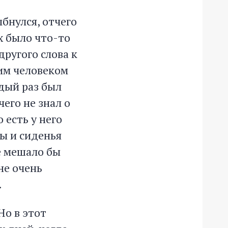
бнулся, отчего
х было что-то
другого слова к
тим человеком
ждый раз был
чего не знал о
 есть у него
ы и сиденья
не мешало бы
 не очень
.
Но в этот