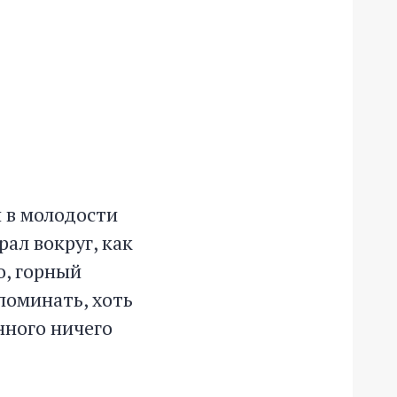
и в молодости
рал вокруг, как
о, горный
споминать, хоть
анного ничего