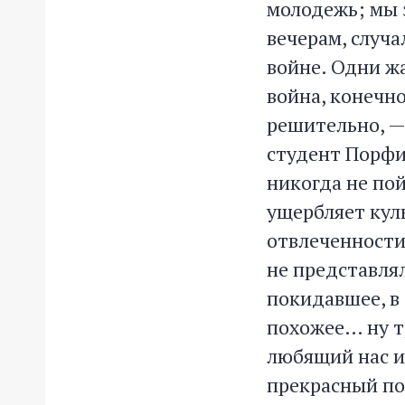
молодежь; мы з
вечерам, случа
войне. Одни жа
война, конечно
решительно, — 
студент Порфир
никогда не пой
ущербляет куль
отвлеченности,
не представлял
покидавшее, в 
похожее… ну т
любящий нас и
прекрасный под