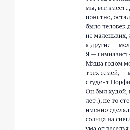
мы, все вместе
понятно, остал
было человек д
не маленьких, 
а другие — мол
Я — гимназист
Миша годом мол
трех семей, — 
студент Порфи
Он был худой, 
лет!), не то с
именно сделал
солнца на снег
ума от веселья 