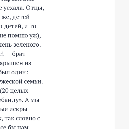
е уехала. Отцы,
 же, детей
 детей, и то
(не помню уж),
чень зеленого.
! — брат
барышен из
был один:
ужеской семьи.
 (20 целых
 «банду». А мы
ные искры
, так словно с
все бы нам