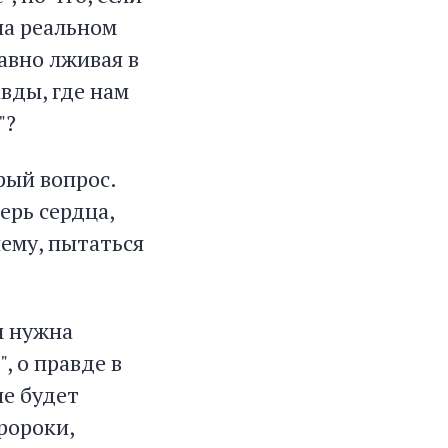
 на реальном
равно лживая в
вды, где нам
"?
арый вопрос.
ерь сердца,
нему, пытаться
м нужна
, о правде в
не будет
ророки,