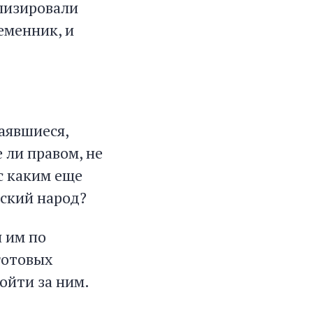
ализировали
еменник, и
чаявшиеся,
 ли правом, не
с каким еще
сский народ?
я им по
 готовых
ойти за ним.