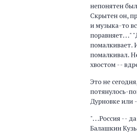
непонятен был 
Скрытен он, пр
и музыка-то вс
поравняет..." "
помалкивает. И
помалкивал. Н
хвостом -- вдр
Это не сегодня
потянулось-пош
Дурновке или -
"...Россия -- д
Балашкин Кузь