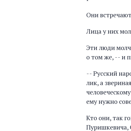
Они встречают
Лица у них мол
Эти люди молча
о том же, -- и 
-- Русский нар
лик, а зверина
человеческому
ему нужно сов
Кто они, так 
Пуришкевича, С