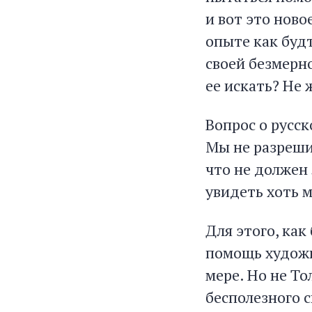
и вот это новое
опыте как будт
своей безмерно
ее искать? Не 
Вопрос о русск
Мы не разрешим
что не должен 
увидеть хоть м
Для этого, как
помощь художни
мере. Но не То
бесполезного с