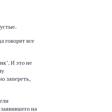
пустые.
а говорят все
ик". И это не
му
но запереть,
ели
 заявившего на