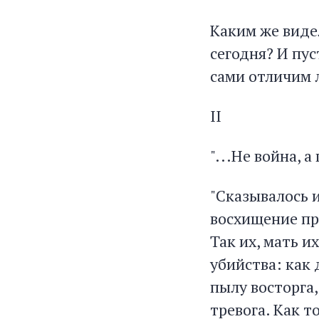
Каким же видел
сегодня? И пус
сами отличим 
II
"...Не война, 
"Сказывалось и
восхищение при
Так их, мать и
убийства: как 
пылу восторга, 
тревога. Как т