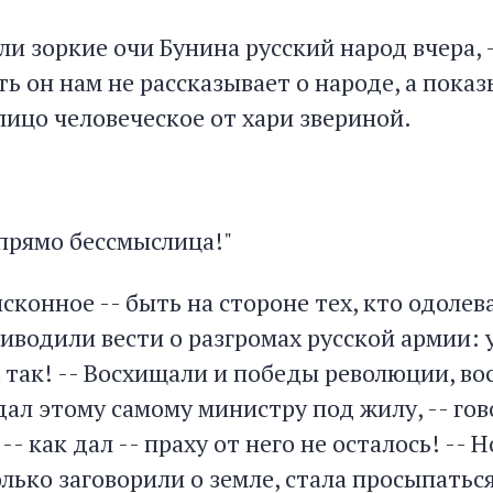
и зоркие очи Бунина русский народ вчера, 
ть он нам не рассказывает о народе, а пока
лицо человеческое от хари звериной.
а прямо бессмыслица!"
сконное -- быть на стороне тех, кто одолева
водили вести о разгромах русской армии: у
х так! -- Восхищали и победы революции, в
дал этому самому министру под жилу, -- гов
-- как дал -- праху от него не осталось! -- 
олько заговорили о земле, стала просыпаться 