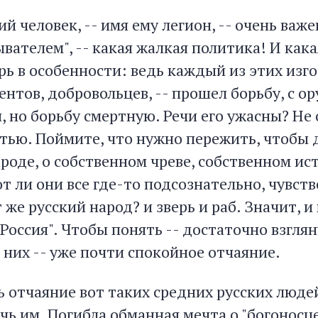
й человек, -- имя ему легион, -- очень важ
бывателем", -- какая жалкая политика! И как
рь в особенности: ведь каждый из этих изгое
ентов, добровольцев, -- прошел борьбу, с о
, но борьбу смертную. Речи его ужасны? Не
стью. Поймите, что нужно пережить, чтобы 
ароде, о собственном чреве, собственном исто
т ли они все где-то подсознательно, чувств
т же русский народ? и зверь и раб. Значит, и
Россия". Чтобы понять -- достаточно взглян
В них -- уже почти спокойное отчаяние.
ь отчаяние вот таких средних русских люде
ь им. Погибла обманная мечта о "богоносце"