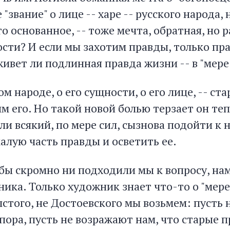
 "звание" о лице -- харе -- русского народа,
о основанное, -- тоже мечта, обратная, но 
сти? И если мы захотим правды, только пра
живет ли подлинная правда жизни -- в "мере
ом народе, о его сущности, о его лице, -- ст
 его. Но такой новой болью терзает он теп
ли всякий, по мере сил, сызнова подойти к 
алую часть правды и осветить ее.
 бы скромно ни подходили мы к вопросу, на
ка. Только художник знает что-то о "мере"
лстого, не Достоевского мы возьмем: пусть 
пора, пусть не возражают нам, что старые п