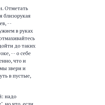
ен. Отметать
ая близорукая
в, --
ружием в руках
 отмахивайтесь
дойти до таких
ке, -- о себе
енно, что и
 мы звери и
уть в пустые,
й: надо
, но что, если