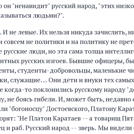
о он "ненавидит" русский народ, "этих низк
азываться людьми?".
. И не левые. Их нельзя никуда зачислить, 
и совсем не политики и на политику не пре
е русские люди, но эта сама толща интелли
нтных русских изгоев. Бывшие офицеры, б
нты, студенты-добровольцы, маленькие ч
ки, служащие... Они дети и внуки тех самых
е когда-то поклонились русскому народу "д
у, не боясь гибели. И, может быть, недавно 
и "богоносцу" Достоевского, Платону Карат
орят: "Не Платон Каратаев -- а товарищ Пят
ц и раб. Русский народ -- зверь. Мы видели 