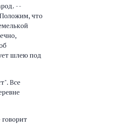
род. --
- Положим, что
земелькой
нечно,
об
вует шлею под
т". Все
еревне
- говорит