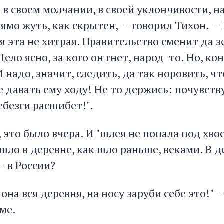
в своем молчании, в своей уклончивости, на
ямо жуть, как скрытен, -- говорил Тихон. -
я эта не хитрая. Правительство сменит да 
Дело ясно, за кого он гнет, народ-то. Но, ко
 надо, значит, следить, да так норовить, чт
е давать ему ходу! Не то держись: почувст
ебезги расшибет!".
, это было вчера. И "шлея не попала под хвос
ло в деревне, как шло раньше, веками. В д
- в России?
а она вся деревня, на носу заруби себе это!" -
ме.