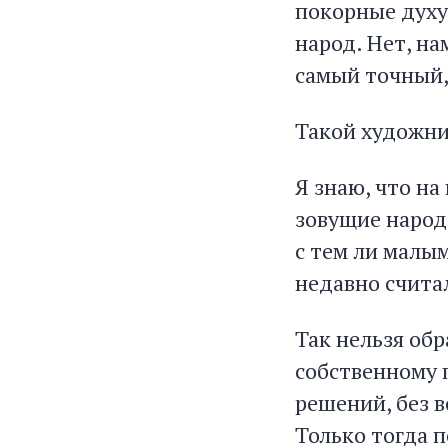
покорные духу
народ. Нет, н
самый точный,
Такой художник
Я знаю, что на
зовущие народ 
с тем ли малы
недавно считал
Так нельзя об
собственному п
решений, без в
Только тогда 