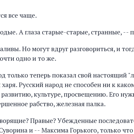
ся все чаще.
одые. А глаза старые-старые, странные, -- 
ливы. Но могут вдруг разговориться, и тогд
почти одно и то же.
од только теперь показал свой настоящий "л
я харя. Русский народ не способен ни к како
 развитию, культуре, просвещению. Его нуж
ершенное рабство, железная палка.
говорящие? Правые? Убежденные последоват
уворина и -- Максима Горького, только что