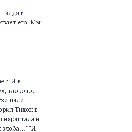
-- видят
зывает его. Мы
ет. И в
х, здорово!
осхищали
орил Тихон в
Но нарастала и
злоба..." "И