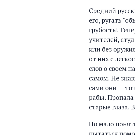
Средний русски
его, ругать "о
грубость! Тепе
учителей, студ
или без оружия
от них с легко
слов о своем н
самом. Не знаю
сами они -- то
рабы. Пропала 
старые глаза. 
Но мало понят
пытаться помоч