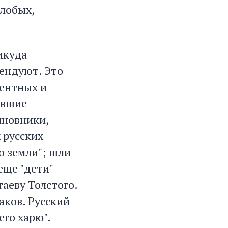
олобых,
никуда
тендуют. Это
гентных и
ывшие
иновники,
 русских
о земли"; шли
еще "дети"
аеву Толстого.
аков. Русский
его харю".