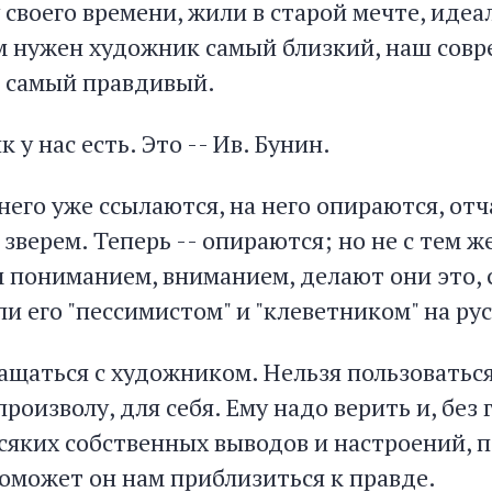
 своего времени, жили в старой мечте, иде
ам нужен художник самый близкий, наш совр
 самый правдивый.
 у нас есть. Это -- Ив. Бунин.
 него уже ссылаются, на него опираются, от
зверем. Теперь -- опираются; но не с тем же
м пониманием, вниманием, делают они это, 
и его "пессимистом" и "клеветником" на ру
ращаться с художником. Нельзя пользоватьс
роизволу, для себя. Ему надо верить и, без
сяких собственных выводов и настроений, п
поможет он нам приблизиться к правде.