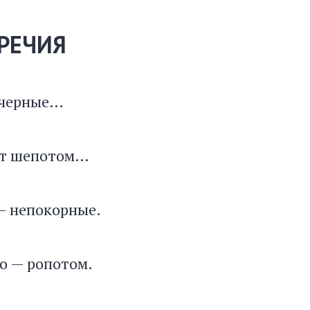
РЕЧИЯ
 черные…
ет шепотом…
— непокорные.
о — ропотом.