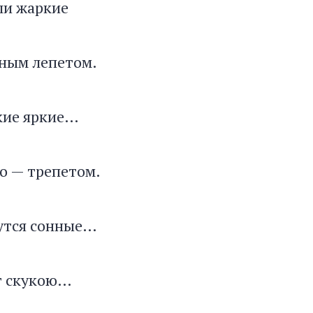
ли жаркие
рным лепетом.
кие яркие…
о — трепетом.
утся сонные…
т скукою…