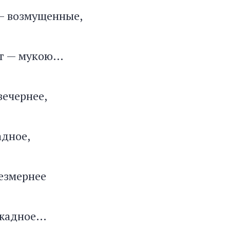
— возмущенные,
ит — мукою…
вечернее,
адное,
езмернее
 жадное…