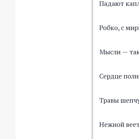
Падают кап
Робко, с ми
Мысли — та
Сердце полн
Травы шепч
Нежной вее