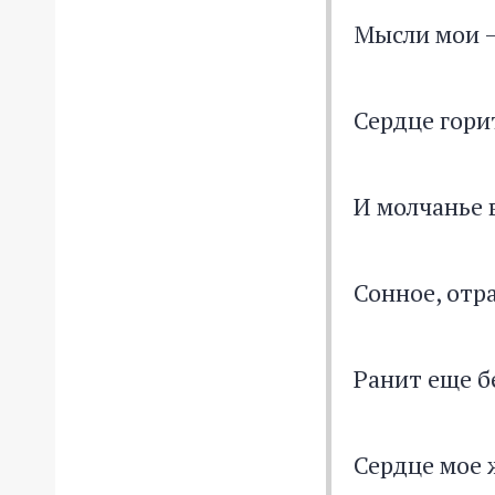
Мысли мои 
Сердце гор
И молчанье 
Сонное, отр
Ранит еще б
Сердце мое