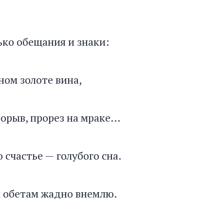
ько обещания и знаки:
ном золоте вина,
орыв, прорез на мраке…
 счастье — голубого сна.
 обетам жадно внемлю.