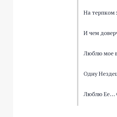
На терпком 
И чем довер
Люблю мое в
Одну Незде
Люблю Ее… О