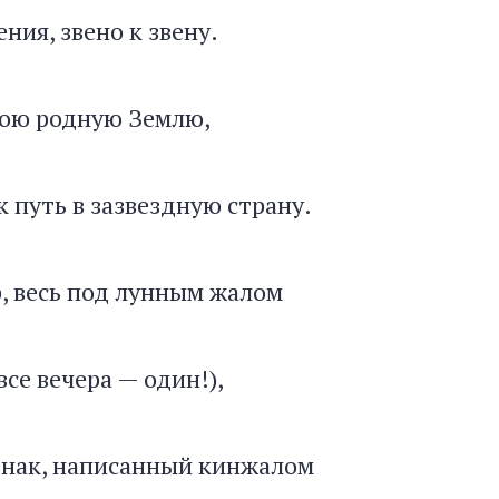
ния, звено к звену.
мою родную Землю,
к путь в зазвездную страну.
р, весь под лунным жалом
 все вечера — один!),
знак, написанный кинжалом