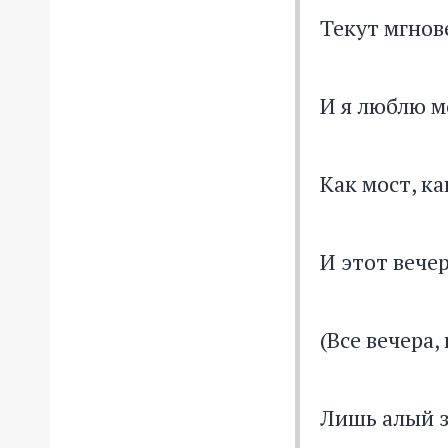
Текут мгнове
И я люблю 
Как мост, ка
И этот вече
(Все вечера,
Лишь алый 