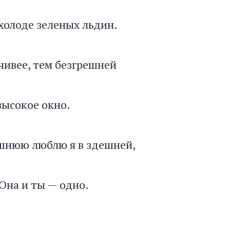
холоде зеленых льдин.
чивее, тем безгрешней
ысокое окно.
шнюю люблю я в здешней,
на и ты — одно.