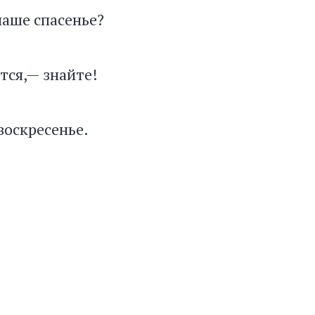
наше спасенье?
ется,— знайте!
воскресенье.