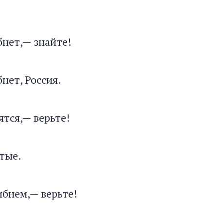
бнет,— знайте!
нет, Россия.
ятся,— верьте!
отые.
ибнем,— верьте!