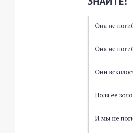
ЗНАЙТЕ!
Она не поги
Она не погиб
Они всколос
Поля ее зол
И мы не пог