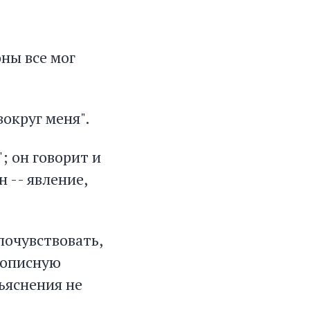
оны все мог
вокруг меня".
; он говорит и
 -- явление,
почувствовать,
укописную
ъяснения не