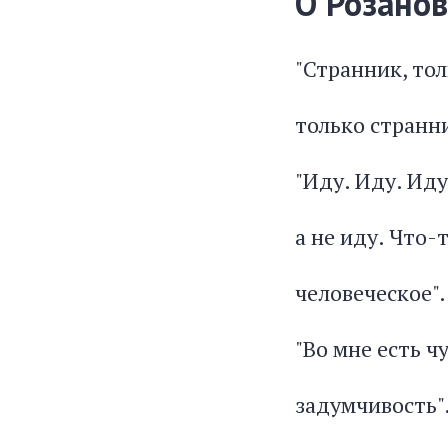
О Розанов
"Странник, тол
только странни
"Иду. Иду. Иду.
а не иду. Что-т
человеческое".
"Во мне есть ч
задумчивость"