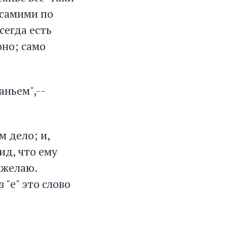
 самими по
сегда есть
оно; само
ньем",--
м дело; и,
ид, что ему
е желаю.
 "е" это слово