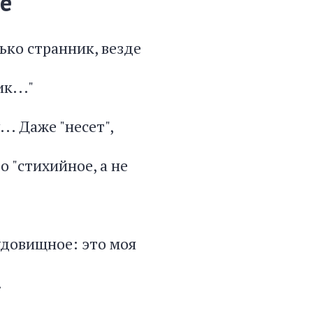
е
ько странник, везде
к..."
.. Даже "несет",
о "стихийное, а не
удовищное: это моя
.