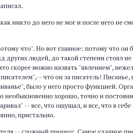
написал.
 как никто до него не мог и после него не с
отому что". Но вот главное: потому что он 
яд других людей, до такой степени стоял не
 его скорее можно назвать "явлением", неже
"писателем",-- что он за писатель! Писанье, 
риванье", было у него просто функцией. Ор
ло необыкновенно хорошо, точно и постоянн
аривал" -- все, что ощущал, и все, что в себе
оянно, пристально.
теля -- сложный процесс. Самое удачное пи