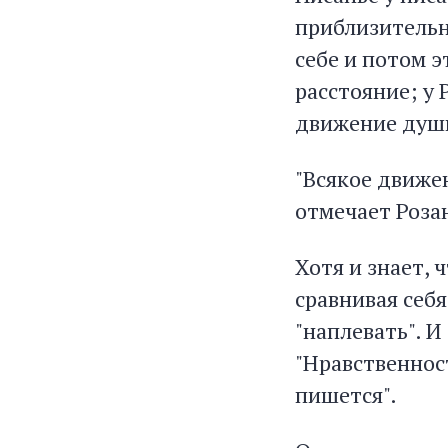
приблизительн
себе и потом э
расстояние; у 
движение душ
"Всякое движе
отмечает Розан
Хотя и знает, ч
сравнивая себя
"наплевать". И
"Нравственност
пишется".