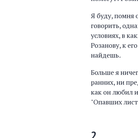
Я буду, помня 
говорить, однак
условиях, в ка
Розанову, к ег
найдешь.
Больше я ничег
ранних, ни пре
как он любил и
"Опавших лист
2