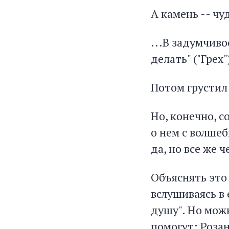
А камень -- чу
...В задумчиво
делать" ("Грех"
Потом грустил:
Но, конечно, с
о нем с волшеб
да, но все же 
Объяснять это 
вслушиваясь в 
душу". Но можн
помогут: Розан