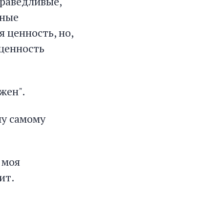
праведливые,
чные
 ценность, но,
 ценность
ужен".
му самому
 моя
ит.