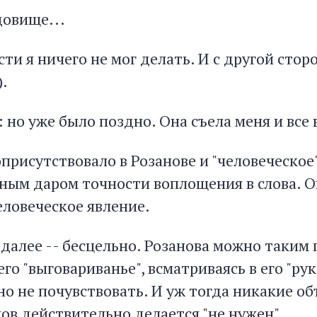
довище...
сти я ничего не мог делать. И с другой стор
).
 но уже было поздно. Она съела меня и все 
оприсутствовало в Розанове и "человеческое"
ным даром точности воплощения в слова. Он
человеческое явление.
далее -- бесцельно. Розанова можно таким 
его "выговариванье", всматриваясь в его "р
о не почувствовать. И уж тогда никакие об
ов действительно делается "не нужен".