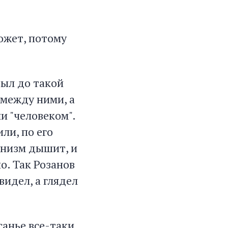
может, потому
был до такой
 между ними, а
ли "человеком".
или, по его
ганизм дышит, и
о. Так Розанов
 видел, а глядел
санье все-таки