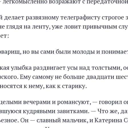
 легкомысленно возражают с передаточной
й делает развязному телеграфисту строгое 
не глядя на ленту, уже ловит привычным сл
ет:
оварищ, но вы сами были молоды и понимает
егкая улыбка раздвигает усы над толстыми,
ского. Ему самому не больше двадцати шест
осятся к нему, как к старику.
 целыми вечерами и романсуют, — говорил о
вшуюся кудрявыми завитками. — Что же, дай
ьезное. Он — славный мальчик, и Катерина 