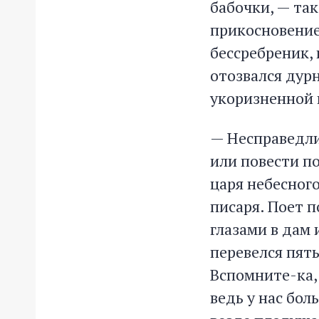
бабочки, — та
прикосновение 
бессребреник, 
отозвался дурн
укоризненной
— Несправедлив
или повести п
царя небесног
писаря. Поет п
глазами в дам 
перевелся пять
Вспомните-ка,
ведь у нас бо