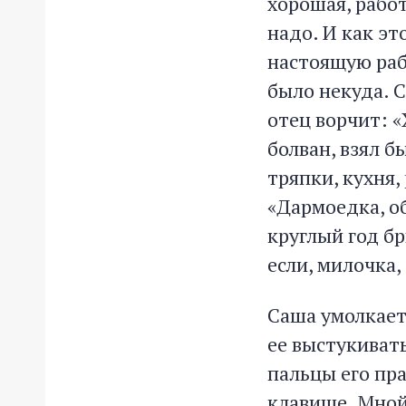
хорошая, работ
надо. И как э
настоящую раб
было некуда. 
отец ворчит: 
болван, взял б
тряпки, кухня,
«Дармоедка, о
круглый год б
если, милочка,
Саша умолкает
ее выстукиват
пальцы его пра
клавише. Мной 