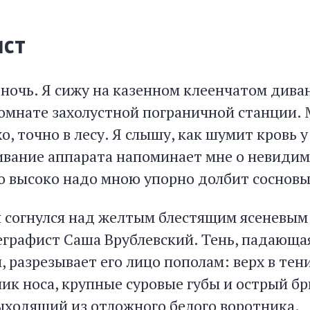
ист
ночь. Я сижу на казенном клеенчатом диван
омнате захолустной пограничной станции.
о, точно в лесу. Я слышу, как шумит кровь у 
ивание аппарата напоминает мне о невидим
о высоко надо мною упорно долбит сосновы
 согнулся над желтым блестящим ясеневым
графист Саша Врублевский. Тень, падающая
 разрезывает его лицо пополам: верх в тени
ик носа, крупные суровые губы и острый б
ыходящий из отложного белого воротника.