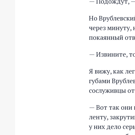
— Подождут, —
Но Врублевски
через минуту, 
покаянный отв
— Извините, т
Я вижу, как л
губами Врублев
сослуживцы отн
— Вот так они
ленту, закрути
у них дело сер