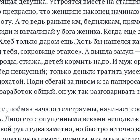
ящая девушка. Устроятся вместе на станции
то прекрасно, что женщине наконец начинаю
оту. А то ведь раньше им, бедняжкам, прям
Сиди и вымаливай у бога жениха. Когда еще
«Хлеб только даром ешь. Хоть бы нашелся к
ы тебя, сокровище этакое». А вышла замуж 
 роды, стирка, детей кормить надо. И муж о
бед невкусный; только деньги тратить умее
рюхатой. Поди сбегай за пивом и за папиро
 заработок общий, он уж так разговаривать 
 и, поймав начало телеграммы, начинает с
ь. Лицо его с опущенными веками неподвижн
вой руки едва заметно, но быстро и точно 
опять овладевает дремота, и опять я в тих