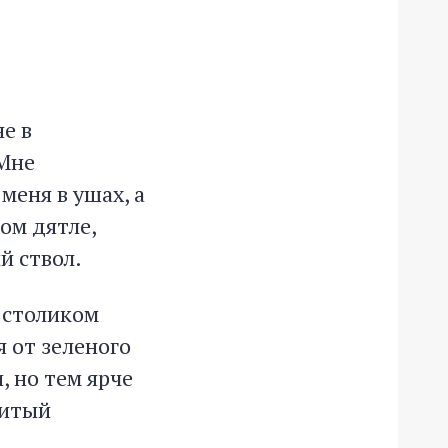
е в
 Мне
меня в ушах, а
ом дятле,
й ствол.
 столиком
 от зеленого
, но тем ярче
ритый