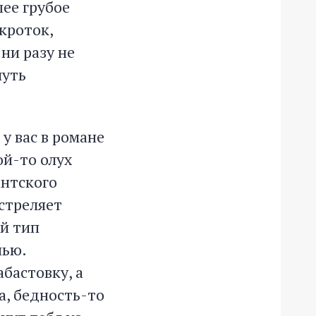
шее грубое
кроток,
ни разу не
чуть
у вас в романе
ой-то олух
антского
 стреляет
ой тип
нью.
бастовку, а
а, бедность-то