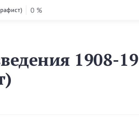
0 %
графист)
зведения 1908-1
т)