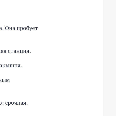
а. Она пробует
ая станция.
 барышня.
жным
: срочная.