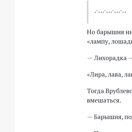
.-…-…-…-..
Но барышня ни
«лампу, лошадь
— Лихорадка — 
«Лира, лава, л
Тогда Врублев
вмешаться.
— Барышня, по