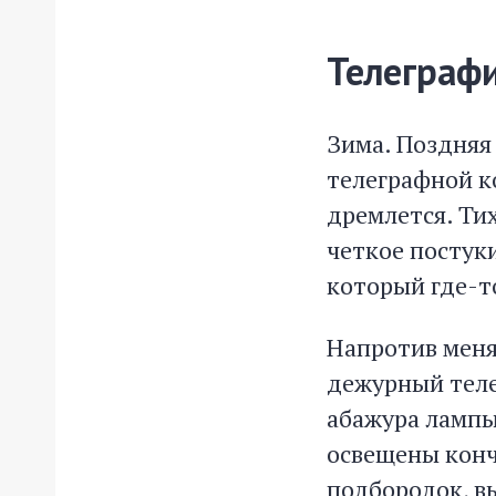
Телеграф
Зима. Поздняя 
телеграфной к
дремлется. Тих
четкое постук
который где-т
Напротив меня
дежурный теле
абажура лампы,
освещены конч
подбородок, в