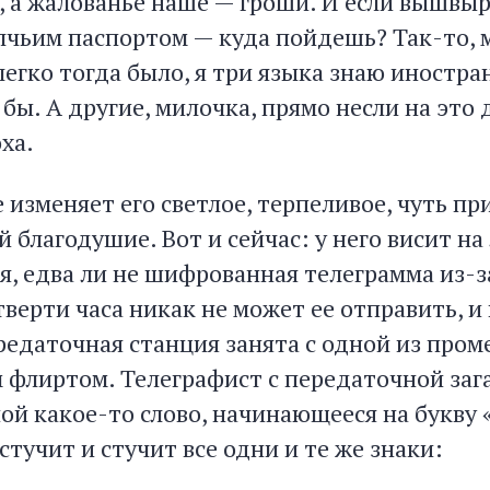
, а жалованье наше — гроши. И если вышвыр
олчьим паспортом — куда пойдешь? Так-то, 
егко тогда было, я три языка знаю иностран
 бы. А другие, милочка, прямо несли на это 
ха.
 изменяет его светлое, терпеливое, чуть п
 благодушие. Вот и сейчас: у него висит на
я, едва ли не шифрованная телеграмма из-з
верти часа никак не может ее отправить, и в
ередаточная станция занята с одной из про
 флиртом. Телеграфист с передаточной за
й какое-то слово, начинающееся на букву «
тучит и стучит все одни и те же знаки: