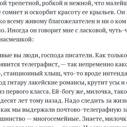
кой трепетной, робкой и нежной, что малей
сомнет и оскорбит красоту ее крыльев. Он 
ко всему живому благожелателен и ни о ком 
о. Иногда он говорит мне с ласковой, чуть-
 насмешкой:
ые вы люди, господа писатели. Как только 
оявится телеграфист, — так непременно как
о, станционный хлыщ, что-то вроде интенд
од гитару лакейские романсы, крутит усы и
из первого класса. Ей-богу же, милочка, так
десят лет тому назад. Надо следить за жиз
 как мы выдержали почтово-телеграфную за
льшинство — многосемейные. Знаете, милочк