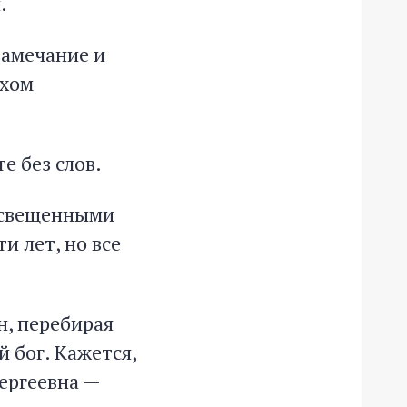
.
замечание и
ухом
е без слов.
 освещенными
и лет, но все
н, перебирая
 бог. Кажется,
Сергеевна —