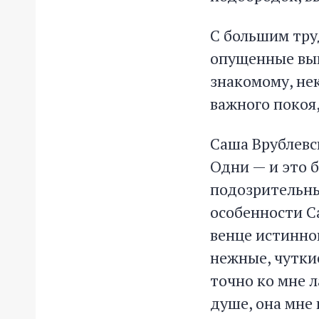
С большим тру
опущенные вып
знакомому, не
важного покоя
Саша Врублевс
Одни — и это 
подозрительны,
особенности С
венце истинног
нежные, чуткие
точно ко мне л
душе, она мне