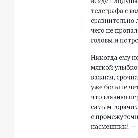
везде плодуща
телеграфа с в
сравнительно л
чего не пропал
головы и потро
Никогда ему не
мягкой улыбкой
важная, срочна
уже больше чет
что главная п
самым горячим
с промежуточно
насмешник! — с