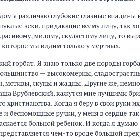
дом я различаю глубокие глазные впадины и
уклые веки, придающие всему лицу, так х
красивому, милому, скуластому лицу, то вы
, которое мы видим только у мертвых.
кий горбат. Я знаю только две породы горб
большинство — высокомерны, сладострастны
 мстивы, скупы и жадны. Другие же, немног
аша Врублевский, кажутся мне лучшими бр
о христианства. Когда я беру в свои руки их
 и беспомощные ручки, у меня в сердце так
аскается больной ребенок. И когда я думаю
 представляется чем-то вроде большой пре