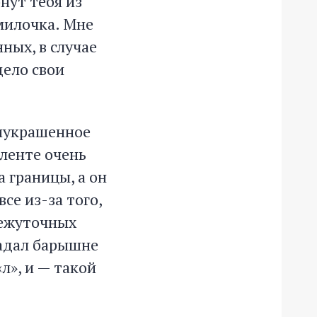
нут тебя из
милочка. Мне
ных, в случае
дело свои
риукрашенное
 ленте очень
а границы, а он
се из-за того,
межуточных
гадал барышне
л», и — такой