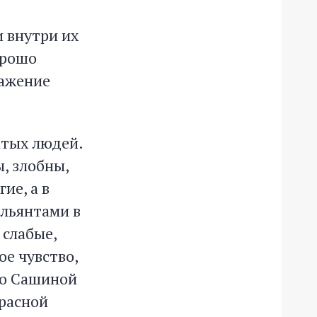
 внутри их
орошо
ражение
атых людей.
, злобны,
ие, а в
ильянтами в
 слабые,
ое чувство,
 о Сашиной
красной