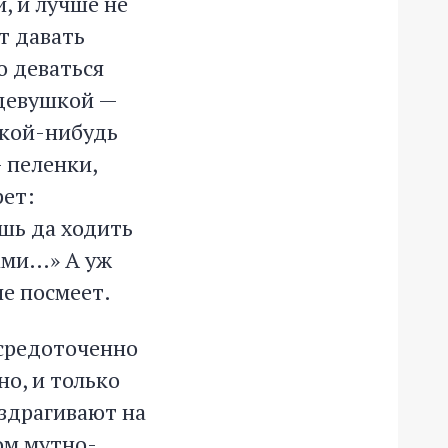
, и лучше не
т давать
о деваться
 девушкой —
акой-нибудь
— пеленки,
рет:
шь да ходить
сами…» А уж
не посмеет.
осредоточенно
о, и только
вздрагивают на
ом мутно-