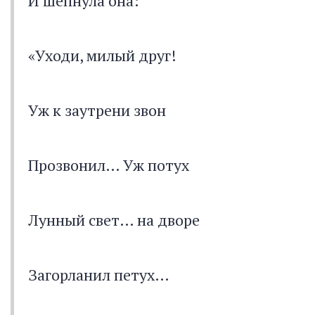
И шепнула она:
«Уходи, милый друг!
Уж к заутрени звон
Прозвонил… Уж потух
Лунный свет… на дворе
Загорланил петух…