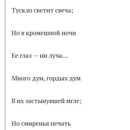
Тускло светит свеча;
Но в кромешной ночи
Ее глаз — ни луча…
Много дум, гордых дум
В их застынувшей мгле;
Но смиренья печать