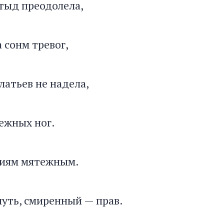
тыд преодолела,
 сонм тревог,
атьев не надела,
нежных ног.
ниям мятежным.
уть, смиренный — прав.