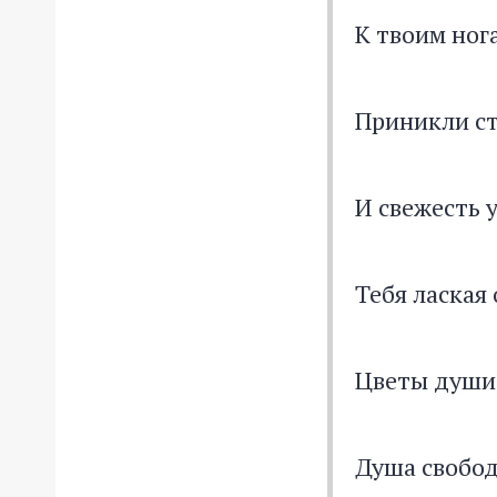
К твоим ног
Приникли ст
И свежесть 
Тебя лаская 
Цветы души
Душа свобод