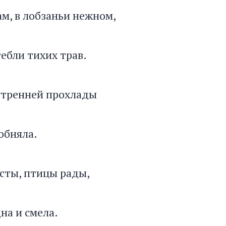
ам, в лобзаньи нежном,
ебли тихих трав.
утренней прохлады
обняла.
сты, птицы рады,
на и смела.