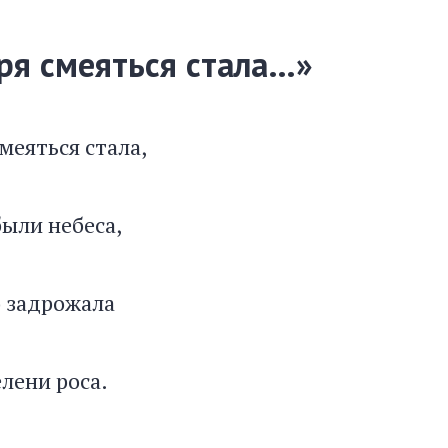
ря смеяться стала…»
меяться стала,
были небеса,
 задрожала
елени роса.