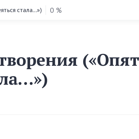
0 %
еяться стала…»)
отворения («Опят
ала…»)