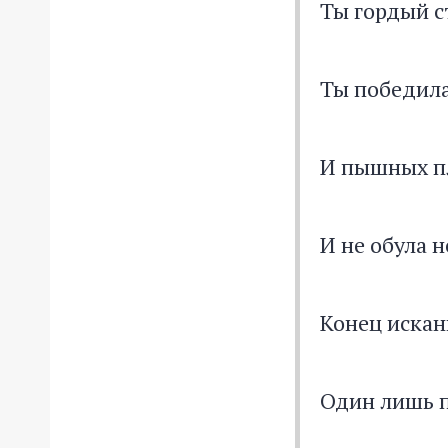
Ты гордый с
Ты победила
И пышных пл
И не обула 
Конец иска
Один лишь п