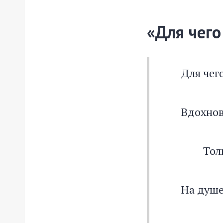
«Для чего
Для чего в
Вдохновен
Только с
На душе о