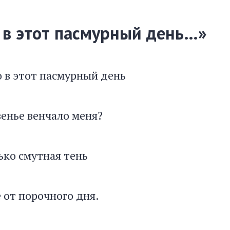
 в этот пасмурный день…»
 этот пасмурный день
ье венчало меня?
мутная тень
т порочного дня.