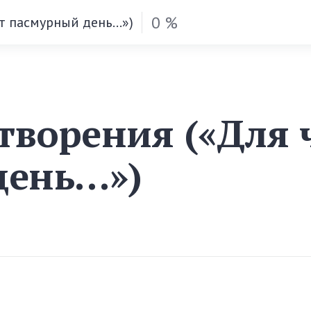
0 %
от пасмурный день…»)
творения («Для ч
день…»)