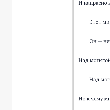
И напрасно 
Этот мир и
Он — немой
Над могилой
Над могил
Но к чему м