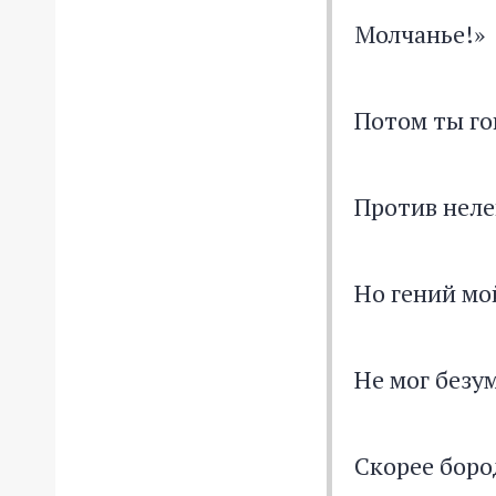
Молчанье!»
Потом ты го
Против неле
Но гений мо
Не мог безум
Скорее боро