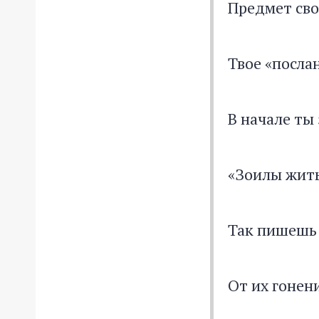
Предмет сво
Твое «посла
В начале ты
«Зоилы жить
Так пишешь 
От их гонен