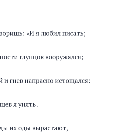
воришь: «И я любил писать;
пости глупцов вооружался;
й и гнев напрасно истощался:
цев я унять!
ды их оды вырастают,