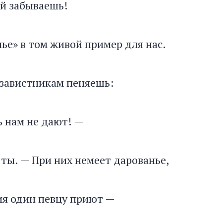
й забываешь!
нье» в том живой пример для нас.
 завистникам пеняешь:
 нам не дают! —
ты. — При них немеет дарованье,
ия один певцу приют —