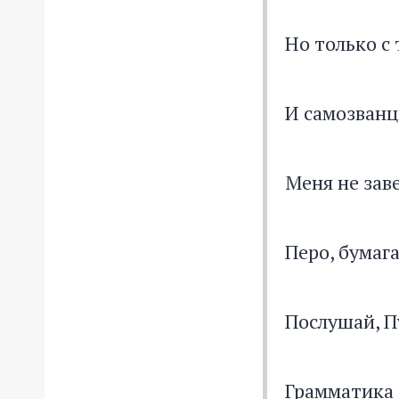
Но только с 
И самозван
Меня не зав
Перо, бумаг
Послушай, П
Грамматика 