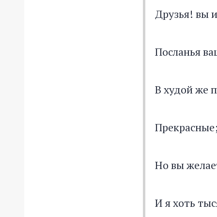
Друзья! вы 
Посланья ва
В худой же 
Прекрасные;
Но вы желает
И я хоть тыс