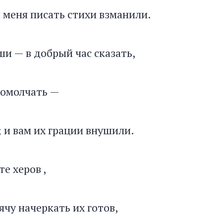
и меня писать стихи взманили.
ши — в добрый час сказать,
помолчать —
 и вам их грации внушили.
е херов ,
ячу начеркать их готов,