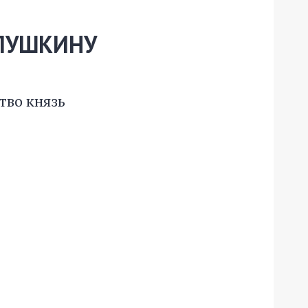
 ПУШКИНУ
тво князь