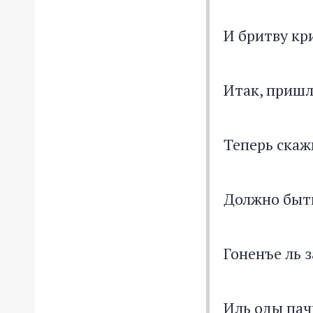
И бритву кр
Итак, пришл
Теперь скаж
Должно быть
Гоненъе ль з
Иль оды пачк