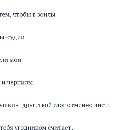
тем, чтобы в зоилы
цы-судии
ели мои
а и чернилы.
ушкин-друг, твой слог отменно чист;
тебя угодником считает,