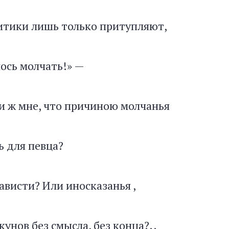
итики лишь только притупляют,
ось молчать!» —
и ж мне, что причиною молчанья
 для певца?
ависти? Или иносказанья ,
унов без смысла, без конца?..