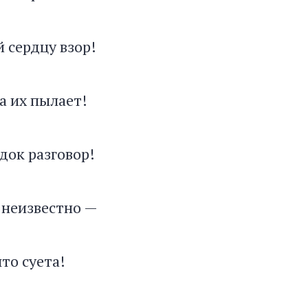
 сердцу взор!
а их пылает!
док разговор!
 неизвестно —
что суета!