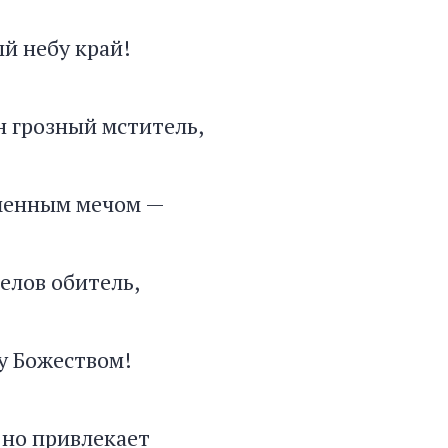
й небу край!
н грозный мститель,
аменным мечом —
гелов обитель,
у Божеством!
 но привлекает