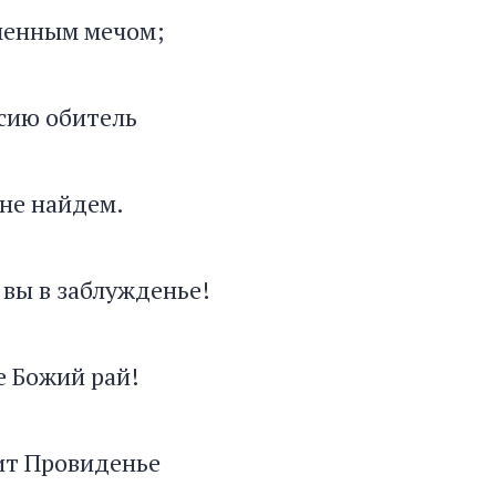
менным мечом;
 сию обитель
не найдем.
 вы в заблужденье!
е Божий рай!
ит Провиденье