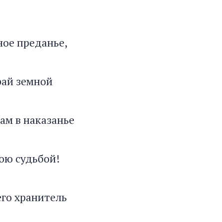
ное преданье,
рай земной
ам в наказанье
ою судьбой!
его хранитель