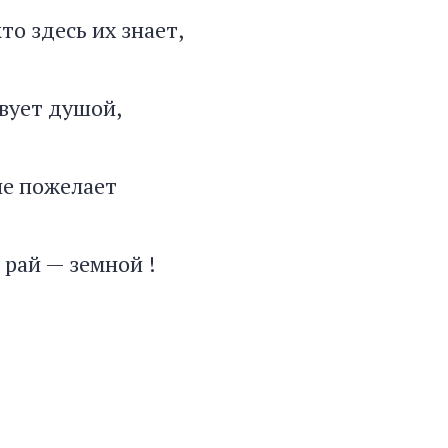
кто здесь их знает,
вует душой,
не пожелает
 рай — земной !