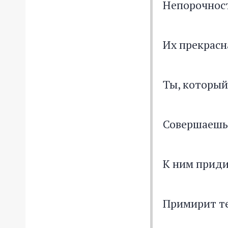
Непорочнос
Их прекрасн
Ты, который
Совершаешь 
К ним приди
Примирит те