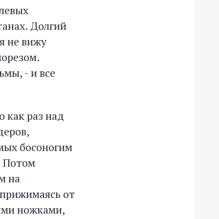
алевых
танах. Долгий
 я не вижу
норезом.
мы, - и все
о как раз над
деров,
мых босоногим
. Потом
м на
 прижимаясь от
ими ножками,