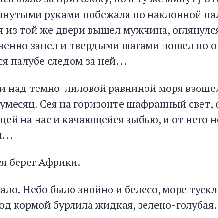
тянутыми руками побежала по наклонной па
 из той же двери вышел мужчина, оглянулся
твенно запел и твердыми шагами пошел по 
 палубе следом за ней...
и над темно-лиловой равниной моря взоше
умесяц. Сея на горизонте шафранный свет, 
щей на нас и качающейся зыбью, и от него 
...
я берег Африки.
ло. Небо было знойно и белесо, море тускл
од кормой бурлила жидкая, зелено-голубая.