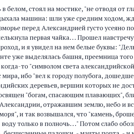
 в белом, стоял на мостике, "не отводя от гл
ыхала машина: шли уже средним ходом, жд
взморье перед Александрией густо усеяно 
елькнула первая чайка... Прошел навстреч
роход, и я увидел на нем белые буквы: "Дель
онте уже выделялась башня, преемница того
 когда-то "символом света александрийской
 мира, ибо "вел к городу полубога, дошедше
индийских деревьев, вершин которых не до
посвящен "богам, спасающим плавающих", бл
 Александрии, отражавшим землю, небо и вс
оря", и так возвышался, что "камень, брош
в воду только в полночь..." Потом слабо обо
, бесчисленные палочки, - мачты порта, - и 