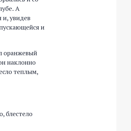
лубе. А
 и, увидев
опускающейся и
л оранжевый
он наклонно
несло теплым,
о, блестело