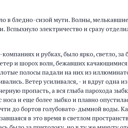
ло в бледно-сизой мути. Волны, мелькавшие
и. Вспыхнуло электричество и сразу отдели
-компаниях и рубках, было ярко, светло, за
ветер и шорох волн, бежавших качающимися
лотые полосы падали на них из иллюминат
вались. Ветер усиливался, - и вдруг одна из
черную пропасть, а вся глыба парохода зыб
 носа и еще более зыбко и плавно опустила
чти до бортов голубовато-дымной воды. Ка
авшаяся в это время в светлом пространств
ась было за притолоку, но в ту же минуту от