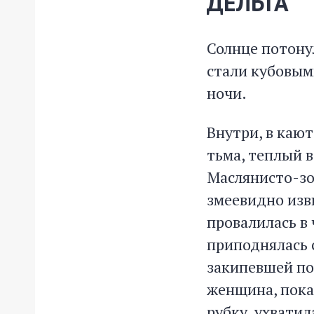
ДЕЛЬТА
Солнце потону
стали кубовым
ночи.
Внутри, в кают
тьма, теплый 
Маслянисто-зо
змеевидно изви
провалилась в 
приподнялась с
закипевшей по
женщина, показ
рубку, ухватил