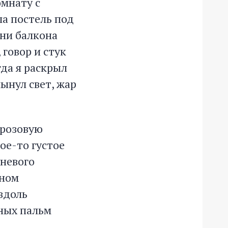
омнату с
а постель под
ни балкона
говор и стук
гда я раскрыл
лынул свет, жар
 розовую
ое-то густое
еневого
нном
вдоль
нных пальм