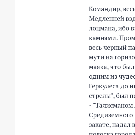
Командир, весь
Медленней взд
лоцмана, ибо 
камнями. Пром
весь черный па
мути на гориз
маяка, что был
одним из чудес
Геркулеса до 
стрелы", был 
- "Талисманом
Средиземного м
закате, падал 
полоска города