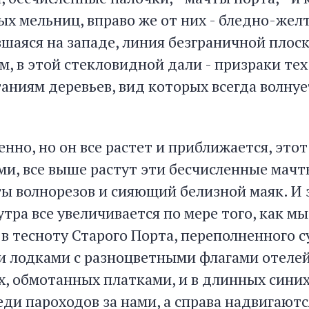
ых мельниц, вправо же от них - бледно-жел
шаяся на западе, линия безграничной плоск
ам, в этой стекловидной дали - призраки т
таниям деревьев, вид которых всегда волну
нно, но он все растет и приближается, это
ами, все выше растут эти бесчисленные мач
ы волнорезов и сияющий белизной маяк. И 
тра все увеличивается по мере того, как мы
в тесноту Старого Порта, переполненного с
 лодками с разноцветными флагами отелей
, обмотанных платками, и в длинных синих 
еди пароходов за нами, а справа надвигаютс