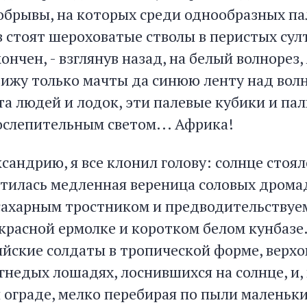
обрывы, на которых среди однообразных п
 стоят шероховатые стволы в перистых сул
ончен, - взглянув назад, на белый волнорез,
вижу только мачты да синюю ленту над вол
а людей и лодок, эти палевые кубики и паль
 ослепительным светом... Африка!
сандрию, я все клонил голову: солнце стоял
етилась медленная вереница соловых дрома
ахарным тростником и предводительствуе
красной ермолке и коротком белом кунбазе
ийские солдаты в тропической форме, верхо
гнедых лошадях, лоснившихся на солнце, и,
й ограде, мелко перебирая по пыли маленьк