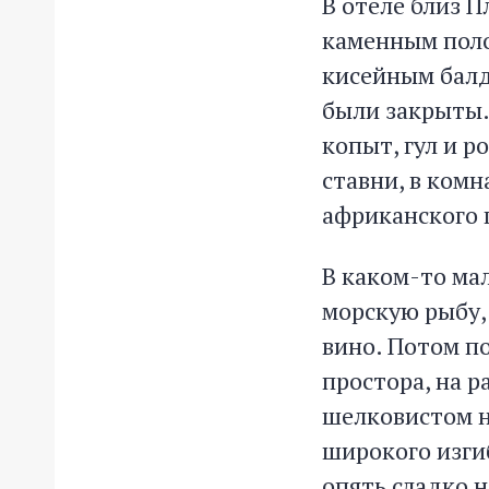
В отеле близ 
каменным поло
кисейным балд
были закрыты. 
копыт, гул и р
ставни, в комн
африканского 
В каком-то ма
морскую рыбу,
вино. Потом по
простора, на 
шелковистом н
широкого изги
опять сладко 