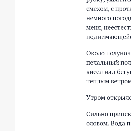
смехом, с про
немного погодя
меня, неестес
поднимающейся
Около полуноч
печальный пол
висел над бегу
теплым ветром
Утром открылс
Сильно припека
оловом. Вода п