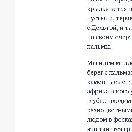
крылья ветрян
пустыни, теряв
с Дельтой, и т
по своим очер
пальмы.
Мы идем медле
берег с пальм
каменные лент
африканского у
глубже входим 
разноцветными
людом в фесках
это тянется ср