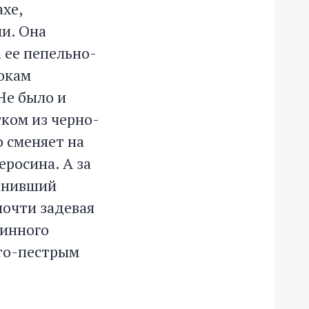
хе,
и. Она
 ее пепельно-
окам
Не было и
тком из черно-
о сменяет на
еросина. А за
менивший
почти задевая
линного
сто-пестрым