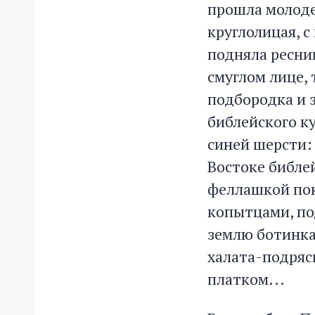
прошла молоде
круглолицая, 
подняла ресниц
смуглом лице,
подбородка и з
библейского к
синей шерсти: 
Востоке библе
феллашкой пок
копытцами, по
землю ботинка
халата-подряс
платком...