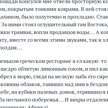
Площади Консулов мне отвели просторную к
м, покрытым тонкими коврами. В ней стоял
ахином, было полутемно и прохладно. Став
За ними стоял оглушительный гам Востока, 
ожки трамвая, вопли продавцов воды... А ко
ату, вместе со всеми этими звуками, так и х
полдня...
леньком греческом ресторане я ел какую-то
 щедро облитую лимонным соком, и пил как
брел к морю, глядя на мелкую зыбь его сир
раковины облаков, таявших над ним в бездо
ебе, на кубики палевых домов, терявшихся 
ба песчаного побережья... И вихры отдале
напомнили: Африка!