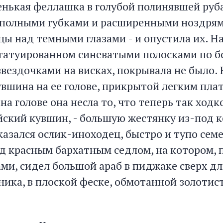
нькая феллашка в голубой полинявшей руба
с полными губками и расширенными ноздрям
ы над темными глазами - и опустила их. На
 татуированном синеватыми полосками по б
вездочками на висках, покрывала не было. 
увшина на ее голове, прикрытой легким пла
на голове она несла то, что теперь так ходк
йский кувшин, - большую жестянку из-под к
азался ослик-иноходец, быстро и тупо се
д красным бархатным седлом, на котором, 
ми, сидел большой араб в пиджаке сверх д
ника, в плоской феске, обмотанной золоти