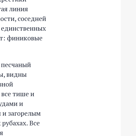
тая линия
ости, соседней
ех единственных
ет: финиковые
т песчаный
ты, видны
зной
 все тише и
удами и
 и загорелым
рубахах. Все
я