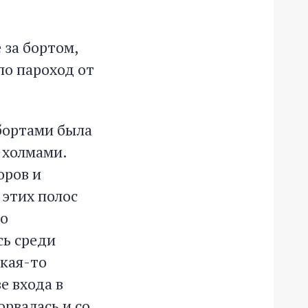
 за бортом,
ло пароход от
 бортами была
 холмами.
оров и
 этих полос
ко
сь среди
кая-то
е входа в
орвалась и со