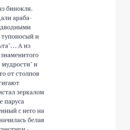
аз бинокля.
али араба-
подводными
у тупоносый и
та"... А из
 знаменитого
 мудрости" и
го от столпов
стигают
истал зеркалом
е паруса
енный с него на
значилась белая
крестики -