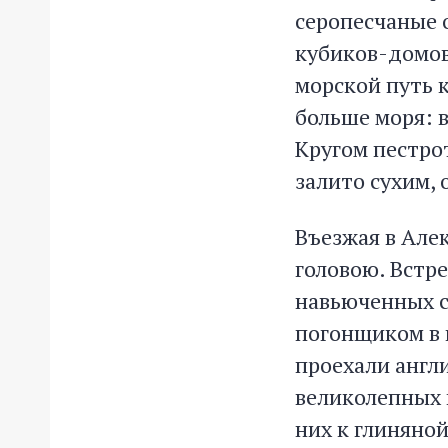
серопесчаные 
кубиков-домов
морской путь к
больше моря: 
Кругом пестрот
залито сухим,
Въезжая в Алек
головою. Встр
навьюченных с
погонщиком в 
проехали англ
великолепных 
них к глиняно