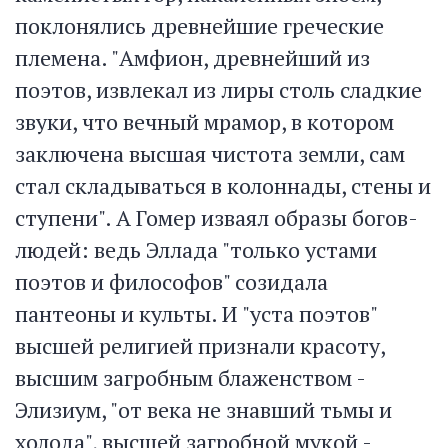
поклонялись древнейшие греческие
племена. "Амфион, древнейший из
поэтов, извлекал из лиры столь сладкие
звуки, что вечный мрамор, в котором
заключена высшая чистота земли, сам
стал складываться в колоннады, стены и
ступени". А Гомер изваял образы богов-
людей: ведь Эллада "только устами
поэтов и философов" созидала
пантеоны и культы. И "уста поэтов"
высшей религией признали красоту,
высшим загробным блаженством -
Элизиум, "от века не знавший тьмы и
холода", высшей загробной мукой -