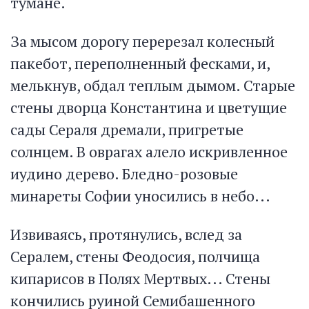
тумане.
За мысом дорогу перерезал колесный
пакебот, переполненный фесками, и,
мелькнув, обдал теплым дымом. Старые
стены дворца Константина и цветущие
сады Сераля дремали, пригретые
солнцем. В оврагах алело искривленное
иудино дерево. Бледно-розовые
минареты Софии уносились в небо...
Извиваясь, протянулись, вслед за
Сералем, стены Феодосия, полчища
кипарисов в Полях Мертвых... Стены
кончились руиной Семибашенного