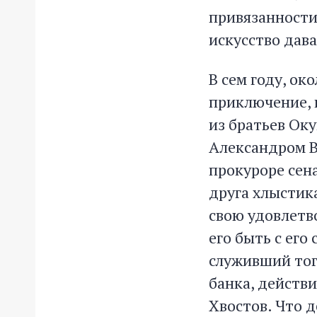
привязанности
искусство дава
В сем году, ок
приключение, 
из братьев Оку
Александром В
прокуроре сен
друга хлыстика
свою удовлетв
его быть с его
служивший тог
банка, действ
Хвостов. Что д