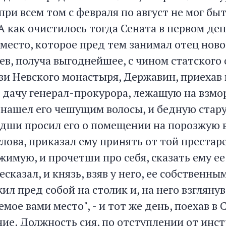
при всем том с февраля по август не мог бы
 как очистилось тогда Сената в первом де
 место, которое пред тем занимал отец нов
в, получа выгоднейшее, с чином статского 
ви Невского монастыря, Державин, приехав 
а дачу генерал-прокурора, лежащую на взмо
 нашел его чешущим волосы, и бедную стару
дши просил его о помещении на порозжую в
 слова, приказал ему принять от той прест
жимую, и прочетши про себя, сказать ему е
есказал, и князь, взяв у него, ее собственн
ил пред собой на столик и, на него взглянув,
мое вами место", - и тот же день, поехав в С
ие. Должность сия, по отступлении от инс