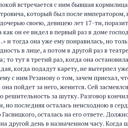
 покой встречается с ним бывшая кормилица
етровича, который был после императором, 
 дочерью своею, девицею лет 17-ти, порази
а как он ее видел в первый раз в доме госпо
» и тогда она уже ему понравилась, но тол
ность в лице, а потом в другой раз в теат
а; то тут в третий раз, когда она остановил
дая, когда подадут карету, не вытерпел уже
му с ним Резанову о том, зачем приехал, чт
 она пойдет за него, женится. Сей засмеялся
ю решительность за шутку. Разговор кончил
, но последняя осталась неисходною в сердц
Гасвицкого, осталась на его ответе. Должн
на другой день в назначенном часу. Когда ш