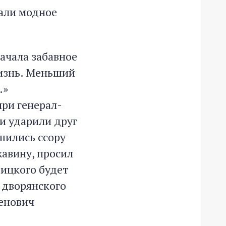
нали модное
начала забавное
жизнь. Меньший
…»
ри генерал-
и ударили друг
шились ссору
жавину, просил
вицкого будет
 дворянского
енович