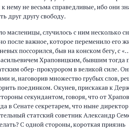
 к нему не весьма справедливые, ибо они з
ть друг другу свободу.
оло масленицы, случилось с ним несколько с
но после важное, которое переменило его 
невых поссорился, быв на конском бегу, с «
асильевичем Храповицким, бывшим тогда п
атским обер-прокурором в великой силе. Он
ми и, наговорив множество грубых слов, ре
орить поединком. Окунев, прискакав к Дер
 стороны секундантом, говоря, что от Храпо
да в Сенате секретарем, что ныне директор
ительный статский советник Александр Сем
елать? С одной стороны, короткая приязнь