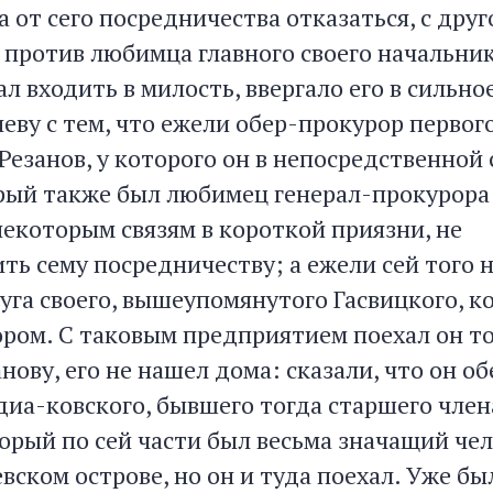
 от сего посредничества отказаться, с друг
 против любимца главного своего начальник
ал входить в милость, ввергало его в сильн
еву с тем, что ежели обер-прокурор первог
езанов, у которого он в непосредственной 
рый также был любимец генерал-прокурора и
некоторым связям в короткой приязни, не
ь сему посредничеству; а ежели сей того н
руга своего, вышеупомянутого Гасвицкого, 
ором. С таковым предприятием поехал он то
нову, его не нашел дома: сказали, что он об
диа-ковского, бывшего тогда старшего член
орый по сей части был весьма значащий чел
вском острове, но он и туда поехал. Уже бы