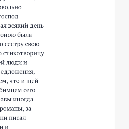
овольно
господ
вая всякий день
соною была
о сестру свою
ю стихотворицу
ей люди и
предложения,
ем, что и щей
юбимцем сего
бавы иногда
 романы, за
ини писал
и и