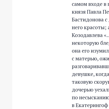
самом входе в
князя Павла П
Бастидонова с
него красоты; 
Козодавлева «…
некоторую блед
она его изумил
с матерью, ожи
разговаривавше
девушке, когда
таковую скору
дочерью уехали
по несысканию 
в Екатерингоф 