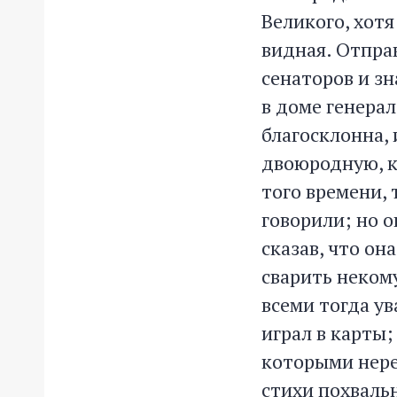
Великого, хотя
видная. Отправ
сенаторов и зн
в доме генера
благосклонна, 
двоюродную, к
того времени, 
говорили; но о
сказав, что он
сварить неком
всеми тогда ув
играл в карты;
которыми нере
стихи похвальн