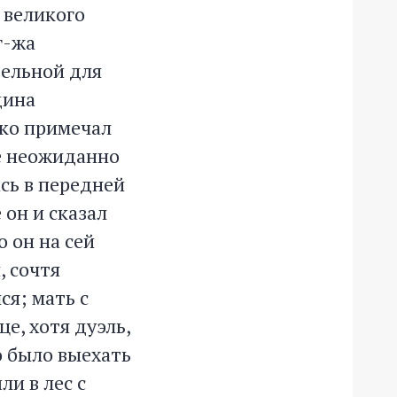
 великого
г-жа
тельной для
дина
ько примечал
ре неожиданно
ась в передней
 он и сказал
о он на сей
, сочтя
ся; мать с
е, хотя дуэль,
о было выехать
ли в лес с