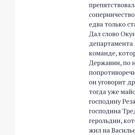
препятствовала
соперничество
едва только ст
Дал слово Окун
департамента Р
команде, кото
Державин, по 
попротиворечит
он уговорит д
тогда уже май
господину Реза
господина Тре
герольдии, кот
жил на Василье