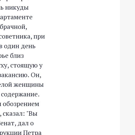
ть никуды
партаменте
обрачной,
советника, при
в один день
рье близ
ху, стоящую у
акансию. Он,
арелой женщины
е содержание.
ым обозрением
 сказал: "Вы
енат, дал о
трукции Петра