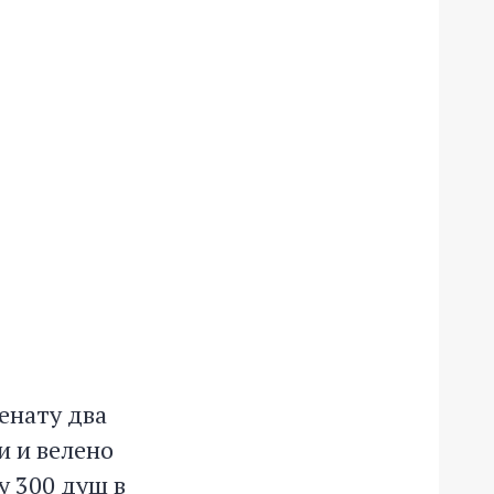
енату два
и и велено
у 300 душ в