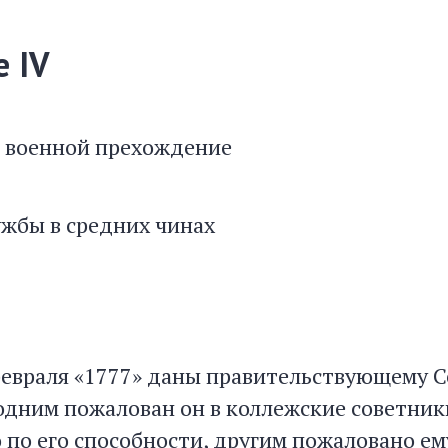
 IV
 военной прехождение
ужбы в средних чинах
 февраля «1777» даны правительствующему С
 одним пожалован он в коллежские советник
 по его способности, другим пожаловано ем