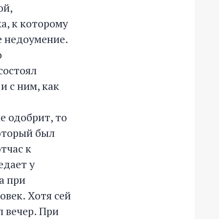
ой,
а, к которому
ое недоумение.
о
состоял
 с ним, как
е одобрит, то
который был
тчас к
едает у
а при
овек. Хотя сей
л вечер. При