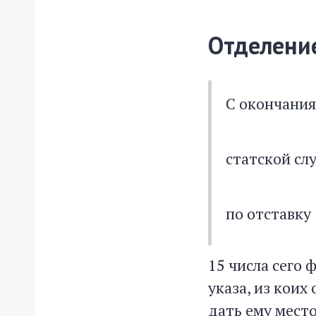
Отделение
С окончания
статской сл
по отставку
15 числа сего
указа, из коих
дать ему место