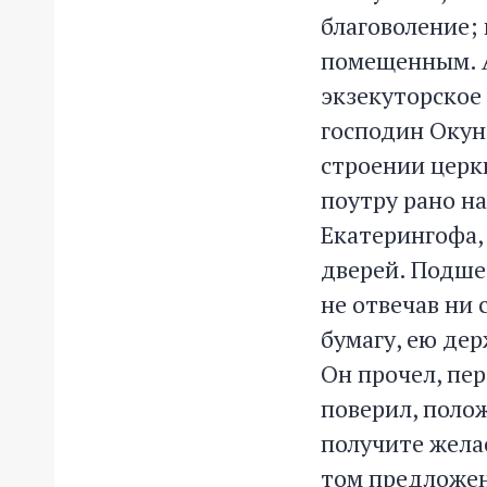
благоволение; 
помещенным. А
экзекуторское
господин Окуне
строении церк
поутру рано н
Екатерингофа,
дверей. Подше
не отвечав ни
бумагу, ею дер
Он прочел, пер
поверил, полож
получите желае
том предложен