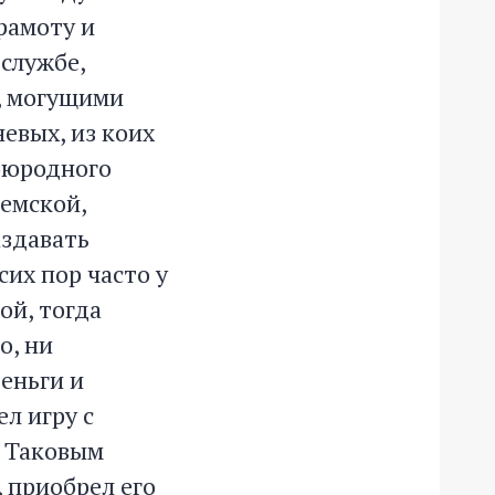
рамоту и
службе,
, могущими
невых, из коих
воюродного
емской,
аздавать
сих пор часто у
ой, тогда
о, ни
деньги и
ел игру с
 Таковым
 приобрел его