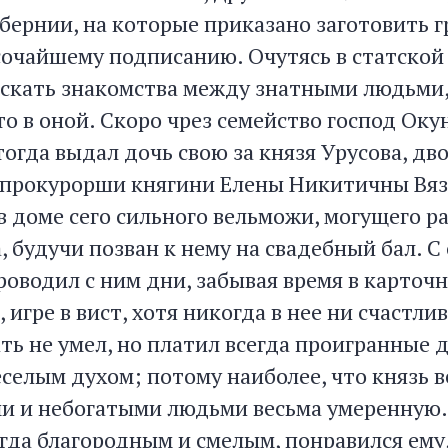
бернии, на которые приказано заготовить г
сочайшему подписанию. Очутясь в статской 
скать знакомства между знатными людьми
о в оной. Скоро чрез семейство господ Оку
тогда выдал дочь свою за князя Урусова, д
-прокурорши княгини Елены Никитичны Вяз
в доме сего сильного вельможи, могущего р
, будучи позван к нему на свадебный бал. С 
роводил с ним дни, забывая время в карточн
 игре в вист, хотя никогда в нее ни счастлив
ть не умел, но платил всегда проигранные 
еселым духом; потому наиболее, что князь в
и и небогатыми людьми весьма умеренную.
гда благородным и смелым, понравился ему,