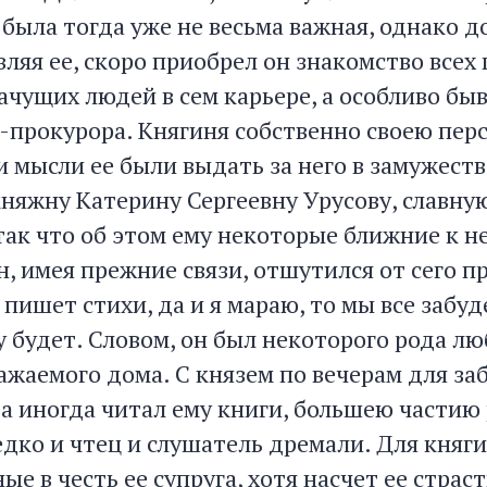
 была тогда уже не весьма важная, однако д
ляя ее, скоро приобрел он знакомство всех 
ачущих людей в сем карьере, а особливо бы
л-прокурора. Княгиня собственно своею пер
и мысли ее были выдать за него в замужеств
няжну Катерину Сергеевну Урусову, славну
так что об этом ему некоторые ближние к н
н, имея прежние связи, отшутился от сего 
а пишет стихи, да и я мараю, то мы все забуд
у будет. Словом, он был некоторого рода л
ажаемого дома. С князем по вечерам для за
 а иногда читал ему книги, большею частию
дко и чтец и слушатель дремали. Для княг
ые в честь ее супруга, хотя насчет ее страст