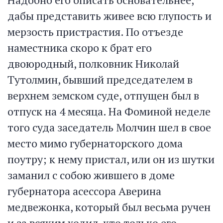
дабы представить живее всю глупость и
мерзость пристрастия. По отъезде
наместника скоро к брат его
двоюродный, полковник Николай
Тутолмин, бывший председателем в
верхнем земском суде, отпущен был в
отпуск на 4 месяца. На Фоминой неделе
того суда заседатель Молчин шел в свое
место мимо губернаторского дома
поутру; к нему пристал, или он из шутки
заманил с собою жившего в доме
губернатора асессора Аверина
медвежонка, который был весьма ручен
и за всяким ходил, кто только его