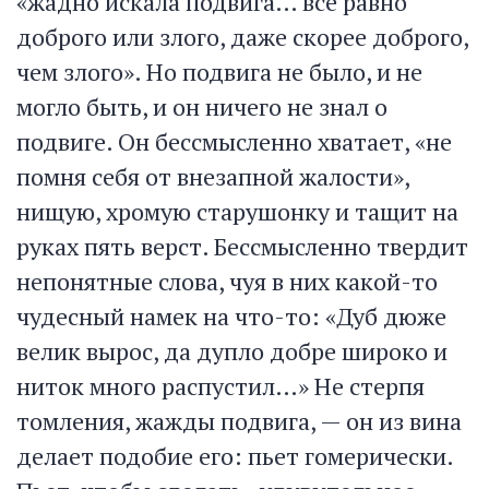
«жадно искала подвига… все равно
доброго или злого, даже скорее доброго,
чем злого». Но подвига не было, и не
могло быть, и он ничего не знал о
подвиге. Он бессмысленно хватает, «не
помня себя от внезапной жалости»,
нищую, хромую старушонку и тащит на
руках пять верст. Бессмысленно твердит
непонятные слова, чуя в них какой-то
чудесный намек на что-то: «Дуб дюже
велик вырос, да дупло добре широко и
ниток много распустил…» Не стерпя
томления, жажды подвига, — он из вина
делает подобие его: пьет гомерически.