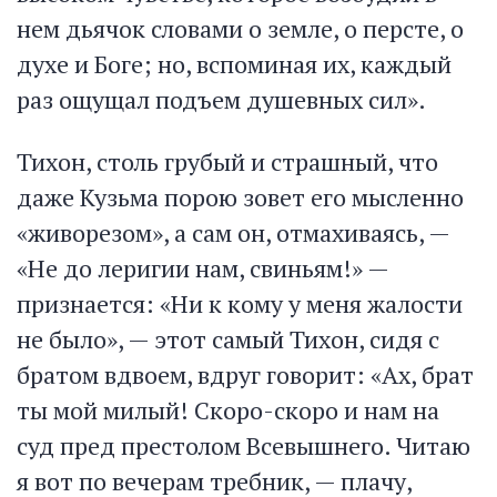
нем дьячок словами о земле, о персте, о
духе и Боге; но, вспоминая их, каждый
раз ощущал подъем душевных сил».
Тихон, столь грубый и страшный, что
даже Кузьма порою зовет его мысленно
«живорезом», а сам он, отмахиваясь, —
«Не до леригии нам, свиньям!» —
признается: «Ни к кому у меня жалости
не было», — этот самый Тихон, сидя с
братом вдвоем, вдруг говорит: «Ах, брат
ты мой милый! Скоро-скоро и нам на
суд пред престолом Всевышнего. Читаю
я вот по вечерам требник, — плачу,