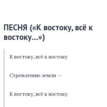
ПЕСНЯ («К востоку, всё к
востоку…»)
К востоку, всё к востоку
Стремлению земли —
К востоку, всё к востоку