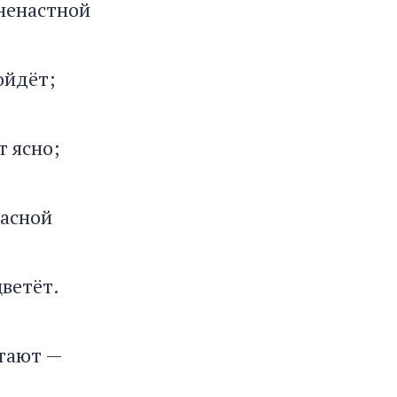
 ненастной
ойдёт;
т ясно;
расной
цветёт.
етают —