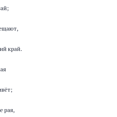
вай;
бещают,
ий край.
ая
ивёт;
е рая,