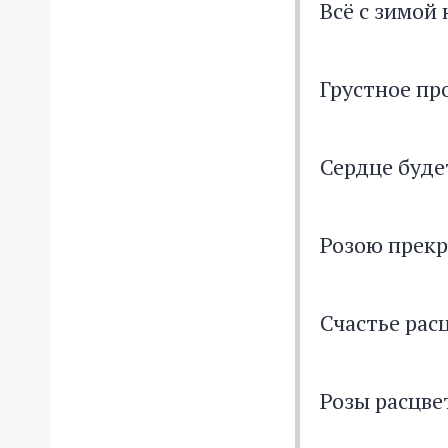
Всё с зимой
Грустное пр
Сердце буде
Розою прек
Счастье рас
Розы расцв