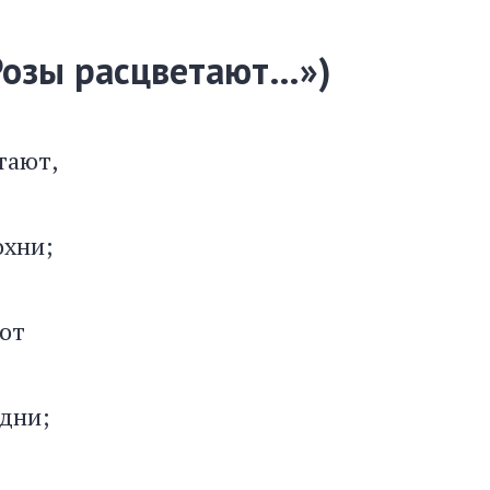
Розы расцветают…»)
тают,
охни;
ют
дни;