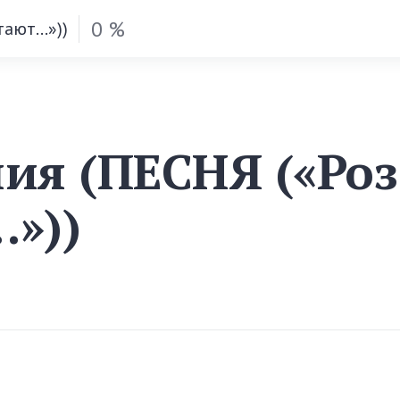
0 %
тают…»))
ия (ПЕСНЯ («Ро
»))