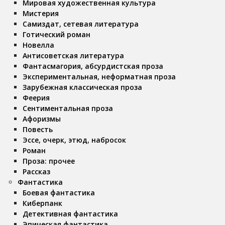
Мировая художественная культура
Мистерия
Самиздат, сетевая литература
Готический роман
Новелла
Антисоветская литература
Фантасмагория, абсурдистская проза
Экспериментальная, неформатная проза
Зарубежная классическая проза
Феерия
Сентиментальная проза
Афоризмы
Повесть
Эссе, очерк, этюд, набросок
Роман
Проза: прочее
Рассказ
Фантастика
Боевая фантастика
Киберпанк
Детективная фантастика
Эпическая фантастика