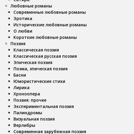
Любовные романы
Современные любовные романы
Эротика
Исторические любовные романы
О любви
Короткие любовные романы
Поэзия
Классическая поэзия
Классическая русская поэзия
Эпическая поэзия
Поэма, эпическая поэзия
Басни
Юмористические стихи
Лирика
Хроноопера
Поэзия: прочее
Экспериментальная поэзия
Палиндромы
Визуальная поэзия
Верлибры
Современная зарубежная поэзия