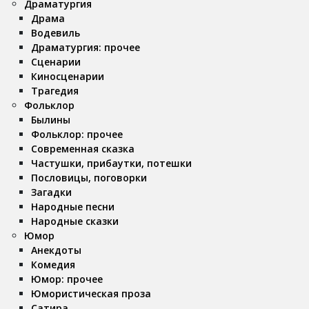
Драматургия
Драма
Водевиль
Драматургия: прочее
Сценарии
Киносценарии
Трагедия
Фольклор
Былины
Фольклор: прочее
Современная сказка
Частушки, прибаутки, потешки
Пословицы, поговорки
Загадки
Народные песни
Народные сказки
Юмор
Анекдоты
Комедия
Юмор: прочее
Юмористическая проза
Сатира