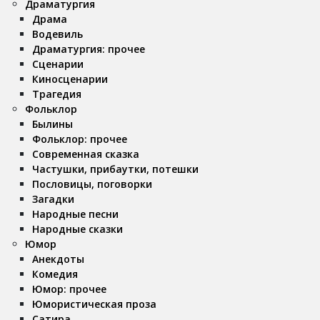
Драматургия
Драма
Водевиль
Драматургия: прочее
Сценарии
Киносценарии
Трагедия
Фольклор
Былины
Фольклор: прочее
Современная сказка
Частушки, прибаутки, потешки
Пословицы, поговорки
Загадки
Народные песни
Народные сказки
Юмор
Анекдоты
Комедия
Юмор: прочее
Юмористическая проза
Сатира