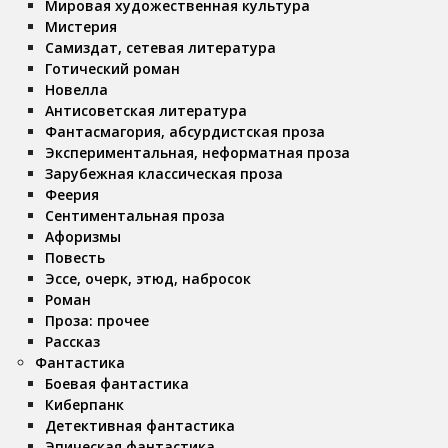
Мировая художественная культура
Мистерия
Самиздат, сетевая литература
Готический роман
Новелла
Антисоветская литература
Фантасмагория, абсурдистская проза
Экспериментальная, неформатная проза
Зарубежная классическая проза
Феерия
Сентиментальная проза
Афоризмы
Повесть
Эссе, очерк, этюд, набросок
Роман
Проза: прочее
Рассказ
Фантастика
Боевая фантастика
Киберпанк
Детективная фантастика
Эпическая фантастика