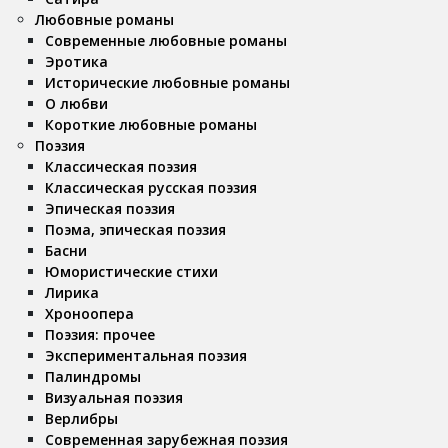
Любовные романы
Современные любовные романы
Эротика
Исторические любовные романы
О любви
Короткие любовные романы
Поэзия
Классическая поэзия
Классическая русская поэзия
Эпическая поэзия
Поэма, эпическая поэзия
Басни
Юмористические стихи
Лирика
Хроноопера
Поэзия: прочее
Экспериментальная поэзия
Палиндромы
Визуальная поэзия
Верлибры
Современная зарубежная поэзия