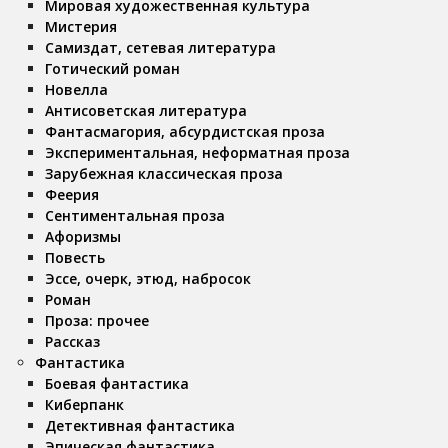
Мировая художественная культура
Мистерия
Самиздат, сетевая литература
Готический роман
Новелла
Антисоветская литература
Фантасмагория, абсурдистская проза
Экспериментальная, неформатная проза
Зарубежная классическая проза
Феерия
Сентиментальная проза
Афоризмы
Повесть
Эссе, очерк, этюд, набросок
Роман
Проза: прочее
Рассказ
Фантастика
Боевая фантастика
Киберпанк
Детективная фантастика
Эпическая фантастика