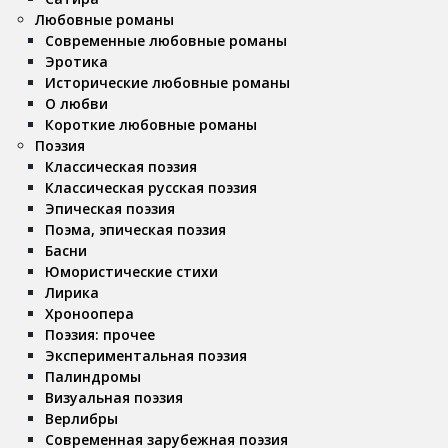
Любовные романы
Современные любовные романы
Эротика
Исторические любовные романы
О любви
Короткие любовные романы
Поэзия
Классическая поэзия
Классическая русская поэзия
Эпическая поэзия
Поэма, эпическая поэзия
Басни
Юмористические стихи
Лирика
Хроноопера
Поэзия: прочее
Экспериментальная поэзия
Палиндромы
Визуальная поэзия
Верлибры
Современная зарубежная поэзия