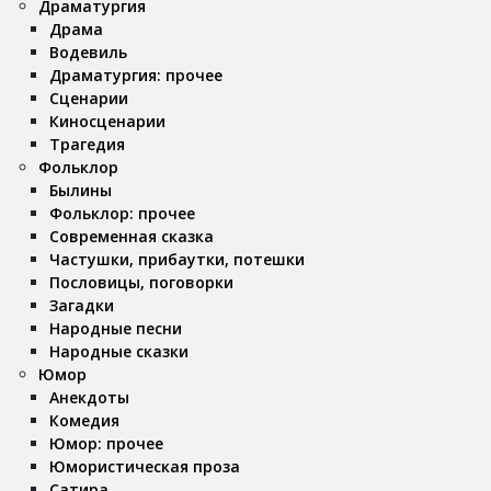
Драматургия
Драма
Водевиль
Драматургия: прочее
Сценарии
Киносценарии
Трагедия
Фольклор
Былины
Фольклор: прочее
Современная сказка
Частушки, прибаутки, потешки
Пословицы, поговорки
Загадки
Народные песни
Народные сказки
Юмор
Анекдоты
Комедия
Юмор: прочее
Юмористическая проза
Сатира