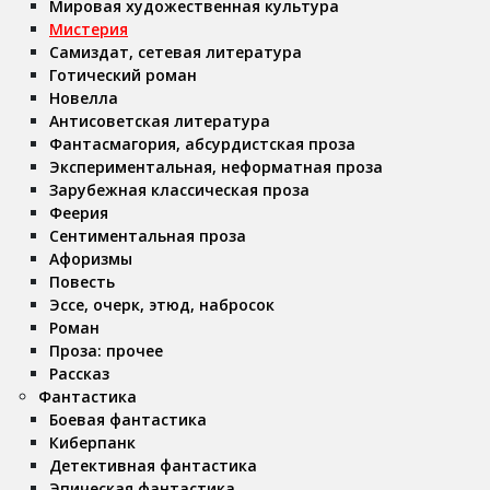
Мировая художественная культура
Мистерия
Самиздат, сетевая литература
Готический роман
Новелла
Антисоветская литература
Фантасмагория, абсурдистская проза
Экспериментальная, неформатная проза
Зарубежная классическая проза
Феерия
Сентиментальная проза
Афоризмы
Повесть
Эссе, очерк, этюд, набросок
Роман
Проза: прочее
Рассказ
Фантастика
Боевая фантастика
Киберпанк
Детективная фантастика
Эпическая фантастика