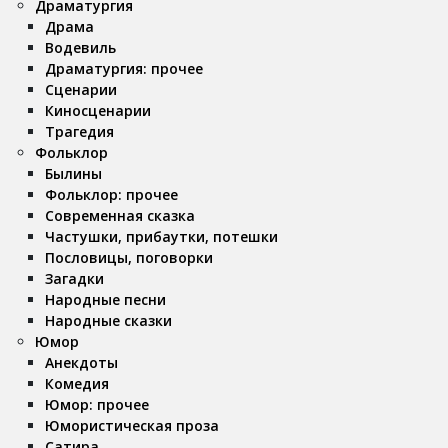
Драматургия
Драма
Водевиль
Драматургия: прочее
Сценарии
Киносценарии
Трагедия
Фольклор
Былины
Фольклор: прочее
Современная сказка
Частушки, прибаутки, потешки
Пословицы, поговорки
Загадки
Народные песни
Народные сказки
Юмор
Анекдоты
Комедия
Юмор: прочее
Юмористическая проза
Сатира