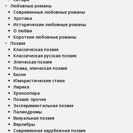
Любовные романы
Современные любовные романы
Эротика
Исторические любовные романы
О любви
Короткие любовные романы
Поэзия
Классическая поэзия
Классическая русская поэзия
Эпическая поэзия
Поэма, эпическая поэзия
Басни
Юмористические стихи
Лирика
Хроноопера
Поэзия: прочее
Экспериментальная поэзия
Палиндромы
Визуальная поэзия
Верлибры
Современная зарубежная поэзия