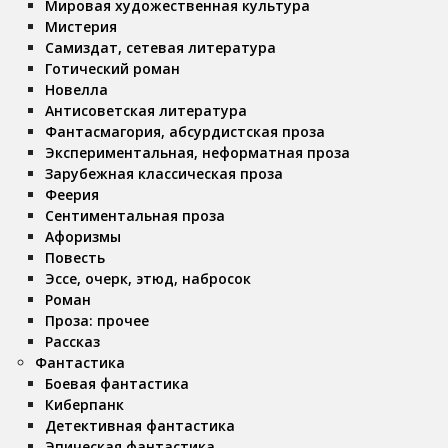
Мировая художественная культура
Мистерия
Самиздат, сетевая литература
Готический роман
Новелла
Антисоветская литература
Фантасмагория, абсурдистская проза
Экспериментальная, неформатная проза
Зарубежная классическая проза
Феерия
Сентиментальная проза
Афоризмы
Повесть
Эссе, очерк, этюд, набросок
Роман
Проза: прочее
Рассказ
Фантастика
Боевая фантастика
Киберпанк
Детективная фантастика
Эпическая фантастика