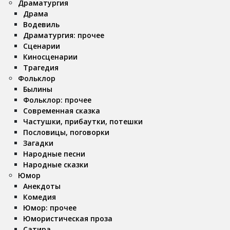
Драматургия
Драма
Водевиль
Драматургия: прочее
Сценарии
Киносценарии
Трагедия
Фольклор
Былины
Фольклор: прочее
Современная сказка
Частушки, прибаутки, потешки
Пословицы, поговорки
Загадки
Народные песни
Народные сказки
Юмор
Анекдоты
Комедия
Юмор: прочее
Юмористическая проза
Сатира