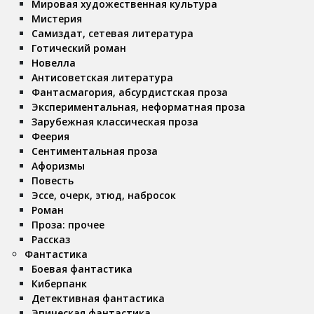
Мировая художественная культура
Мистерия
Самиздат, сетевая литература
Готический роман
Новелла
Антисоветская литература
Фантасмагория, абсурдистская проза
Экспериментальная, неформатная проза
Зарубежная классическая проза
Феерия
Сентиментальная проза
Афоризмы
Повесть
Эссе, очерк, этюд, набросок
Роман
Проза: прочее
Рассказ
Фантастика
Боевая фантастика
Киберпанк
Детективная фантастика
Эпическая фантастика