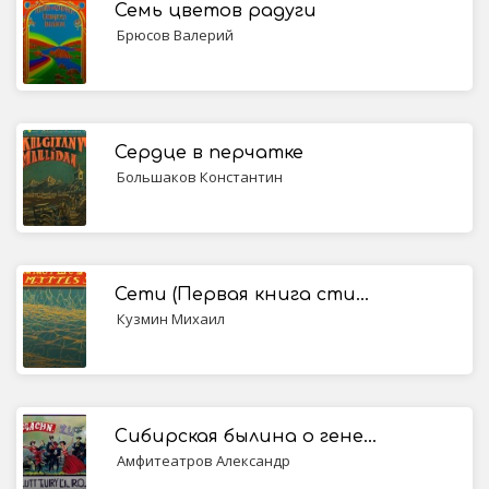
Семь цветов радуги
Брюсов Валерий
Сердце в перчатке
Большаков Константин
Сети (Первая книга стихов)
Кузмин Михаил
Сибирская былина о генерале Пестеле и мещанине Саламатове
Амфитеатров Александр