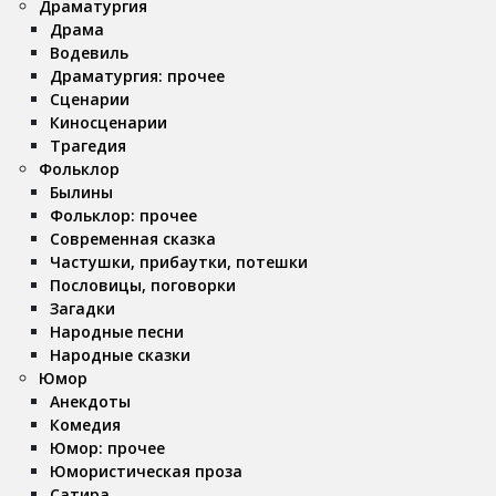
Драматургия
Драма
Водевиль
Драматургия: прочее
Сценарии
Киносценарии
Трагедия
Фольклор
Былины
Фольклор: прочее
Современная сказка
Частушки, прибаутки, потешки
Пословицы, поговорки
Загадки
Народные песни
Народные сказки
Юмор
Анекдоты
Комедия
Юмор: прочее
Юмористическая проза
Сатира