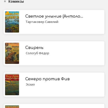
Комиксы
Светлое уныние (Антология лунных поэтов)
Тартаковер Савелий
Свирель
Сологуб Фёдор
Семеро против Фив
Эсхил