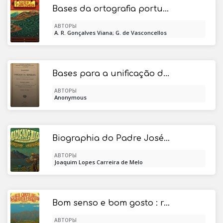
Bases da ortografia portuguesa
АВТОРЫ
A. R. Gonçalves Viana; G. de Vasconcellos
Abreu
Bases para a unificação da ortografia que deve ser adoptada nas escolas e publicações oficiais
АВТОРЫ
Anonymous
Biographia do Padre José Agostinho de Macedo / Seguida d'um catalogo alfabetico de todas as suas obras
АВТОРЫ
Joaquim Lopes Carreira de Melo
Bom senso e bom gosto : resposta à carta que o sr. Antero de Quental dirigiu ao sr. Antonio Feliciano de Castilho / Segunda edição augmentada e seguida de uma carta sabre o mesmo assumpto
АВТОРЫ