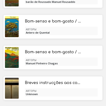
barão de Roussado Manuel Rousaddo
Bom-senso e bom-gosto / carta ao excelentissimo senhor Antonio Feliciano de Castilho
АВТОРЫ
Antero de Quental
Bom-senso e bom-gosto / Folhetim a proposito da carta que o senhor Anthero do Quental dirigiu ao senhor Antonio Feliciano de Castilho
АВТОРЫ
Manuel Pinheiro Chagas
Breves instrucções aos correspondentes da Academia das Sciencias de Lisboa sobre as remessas dos productos, e noticias pertencentes a' Historia da Natureza, para formar hum Museo Nacional
АВТОРЫ
Unknown