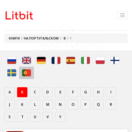
КНИГИ
НА ПОРТУГАЛЬСКОМ
B
1
A
B
C
D
E
F
G
H
I
J
K
L
M
N
O
P
Q
R
S
T
U
V
Y