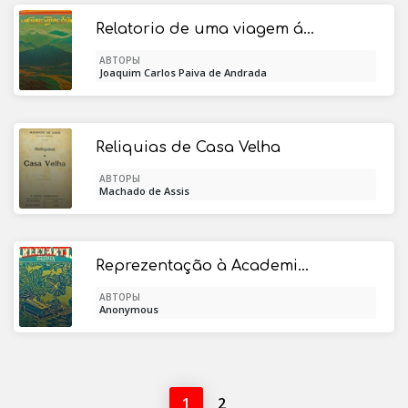
Relatorio de uma viagem ás terras dos Landins
АВТОРЫ
Joaquim Carlos Paiva de Andrada
Reliquias de Casa Velha
АВТОРЫ
Machado de Assis
Reprezentação à Academia Real das Ciências sobre a refórma da ortografia
АВТОРЫ
Anonymous
1
2