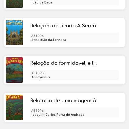
João de Deus
Relaçam dedicada A Serenissima Senhora Rainha da Gram Bretanha da Jornada que fes de Lixboa the Por-ts Mouth
АВТОРЫ
Sebastião da Fonseca
Relação do formidavel, e lastimoso terremoto succedido no Reino de Valença / No dia 23 de Março deste presente anno de 1748 pelas 6. / horas, e tres quartos da manhã
АВТОРЫ
Anonymous
Relatorio de uma viagem ás terras do Changamira
АВТОРЫ
Joaquim Carlos Paiva de Andrada