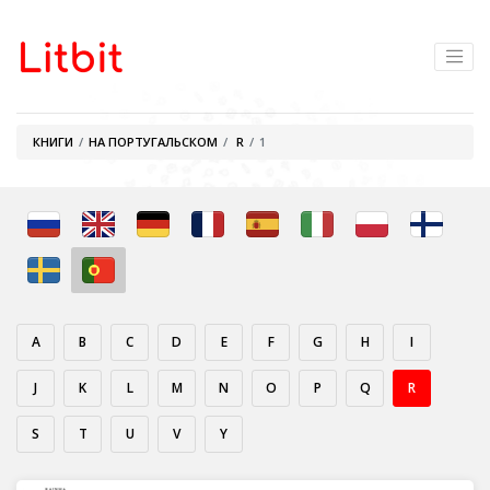
КНИГИ
НА ПОРТУГАЛЬСКОМ
R
1
A
B
C
D
E
F
G
H
I
J
K
L
M
N
O
P
Q
R
S
T
U
V
Y