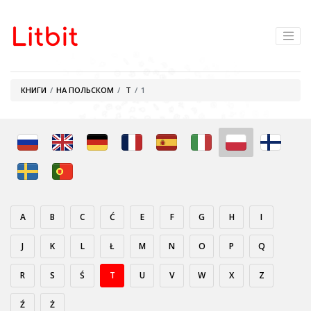
КНИГИ
НА ПОЛЬСКОМ
T
1
A
B
C
Ć
E
F
G
H
I
J
K
L
Ł
M
N
O
P
Q
R
S
Ś
T
U
V
W
X
Z
Ź
Ż