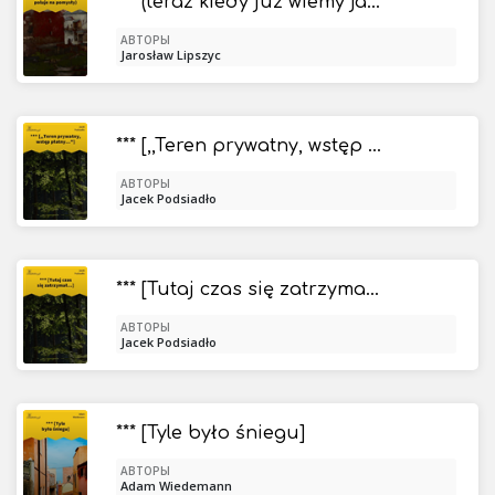
*** (teraz kiedy już wiemy jak się poluje na pomysły)
АВТОРЫ
Jarosław Lipszyc
*** [,,Teren prywatny, wstęp płatny..."]
АВТОРЫ
Jacek Podsiadło
*** [Tutaj czas się zatrzymał...]
АВТОРЫ
Jacek Podsiadło
*** [Tyle było śniegu]
АВТОРЫ
Adam Wiedemann