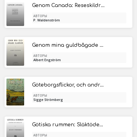
Genom Canada: Reseskildringar från 1904
АВТОРЫ
P. Waldenström
Genom mina guldbågade glasögon
АВТОРЫ
Albert Engström
Göteborgsflickor, och andra historier
АВТОРЫ
Sigge Strömberg
Götiska rummen: Släktöden från sekelslutet
АВТОРЫ