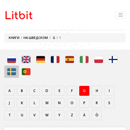
КНИГИ
НА ШВЕДСКОМ
G
1
A
B
C
D
E
F
G
H
I
J
K
L
M
N
O
P
R
S
T
U
V
W
Y
Z
Ä
Ö