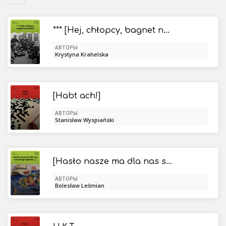
*** [Hej, chłopcy, bagnet na broń!]
АВТОРЫ
Krystyna Krahelska
[Habt ach!]
АВТОРЫ
Stanisław Wyspiański
[Hasło nasze ma dla nas swe dzieje tajemne...]
АВТОРЫ
Bolesław Leśmian