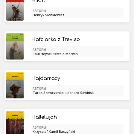
H.K.T.
АВТОРЫ
Henryk Sienkiewicz
Hafciarka z Treviso
АВТОРЫ
Paul Heyse; Bertold Merwin
Hajdamacy
АВТОРЫ
Taras Szewczenko; Leonard Sowiński
Hallelujah
АВТОРЫ
Krzysztof Kamil Baczyński