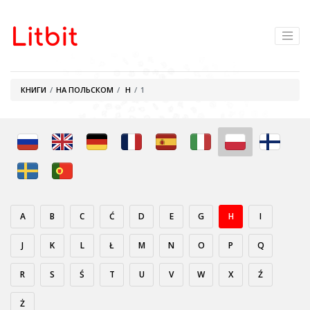
КНИГИ
НА ПОЛЬСКОМ
H
1
A
B
C
Ć
D
E
G
H
I
J
K
L
Ł
M
N
O
P
Q
R
S
Ś
T
U
V
W
X
Ź
Ż