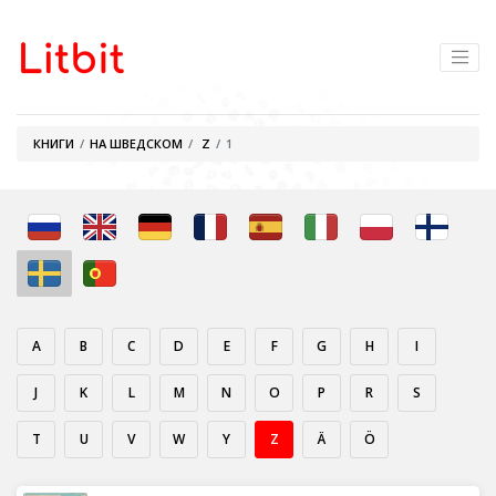
КНИГИ
НА ШВЕДСКОМ
Z
1
A
B
C
D
E
F
G
H
I
J
K
L
M
N
O
P
R
S
T
U
V
W
Y
Z
Ä
Ö