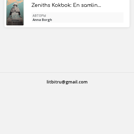
Zeniths Kokbok: En samling recept för användning av Zeniths margarin
АВТОРЫ
Anna Borgh
litbitru@gmail.com