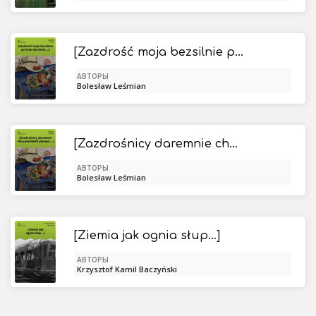
[Zazdrość moja bezsilnie po łożu się miota...]
АВТОРЫ
Bolesław Leśmian
[Zazdrośnicy daremnie chcą pochlebić pierwsi...]
АВТОРЫ
Bolesław Leśmian
[Ziemia jak ognia słup...]
АВТОРЫ
Krzysztof Kamil Baczyński