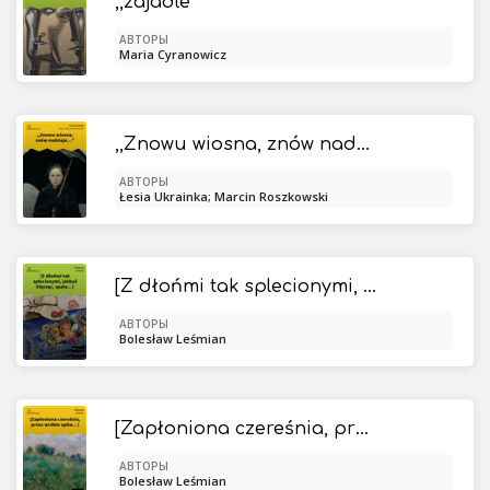
,,zajadle"
АВТОРЫ
Maria Cyranowicz
,,Znowu wiosna, znów nadzieje..."
АВТОРЫ
Łesia Ukrainka; Marcin Roszkowski
[Z dłońmi tak splecionymi, jakbyś klęcząc, spała...]
АВТОРЫ
Bolesław Leśmian
[Zapłoniona czereśnia, przez wróble opita...]
АВТОРЫ
Bolesław Leśmian