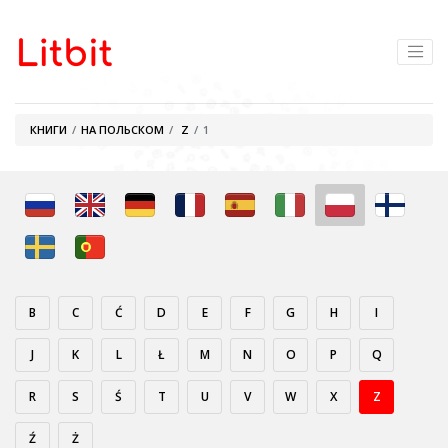
КНИГИ
НА ПОЛЬСКОМ
Z
1
B
C
Ć
D
E
F
G
H
I
J
K
L
Ł
M
N
O
P
Q
R
S
Ś
T
U
V
W
X
Z
Ź
Ż