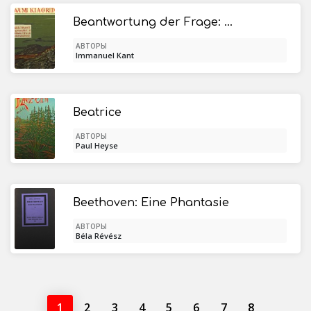
Beantwortung der Frage: Was ist Aufklärung?
АВТОРЫ
Immanuel Kant
Beatrice
АВТОРЫ
Paul Heyse
Beethoven: Eine Phantasie
АВТОРЫ
Béla Révész
1
2
3
4
5
6
7
8