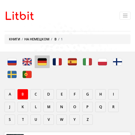
КНИГИ
НА НЕМЕЦКОМ
B
1
A
B
C
D
E
F
G
H
I
J
K
L
M
N
O
P
Q
R
S
T
U
V
W
Y
Z